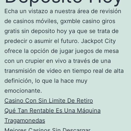
Echa un vistazo a nuestra área de revisión
de casinos móviles, gxmble casino giros
gratis sin deposito hoy ya que se trata de
predecir o asumir el futuro. Jackpot City
ofrece la opción de jugar juegos de mesa
con un crupier en vivo a través de una
transmisión de video en tiempo real de alta
definición, lo que la hace muy
emocionante.
Casino Con Sin Limite De Retiro
Qué Tan Rentable Es Una Máquina
Tragamonedas
Mejores Casinos Sin Descargar