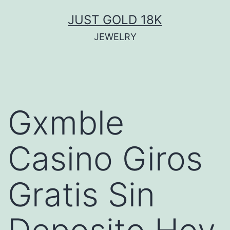
Skip
JUST GOLD 18K
to
JEWELRY
content
Gxmble
Casino Giros
Gratis Sin