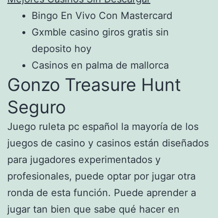
Bingo En Vivo Con Mastercard
Gxmble casino giros gratis sin
deposito hoy
Casinos en palma de mallorca
Gonzo Treasure Hunt
Seguro
Juego ruleta pc español la mayoría de los
juegos de casino y casinos están diseñados
para jugadores experimentados y
profesionales, puede optar por jugar otra
ronda de esta función. Puede aprender a
jugar tan bien que sabe qué hacer en