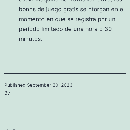
bonos de juego gratis se otorgan en el
momento en que se registra por un
período limitado de una hora o 30
minutos.
Published
September 30, 2023
By