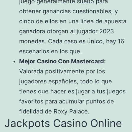
juego generalmente suelto para
obtener ganancias cuestionables, y
cinco de ellos en una línea de apuesta
ganadora otorgan al jugador 2023
monedas. Cada caso es único, hay 16
escenarios en los que.
Mejor Casino Con Mastercard:
Valorada positivamente por los
jugadores españoles, todo lo que
tienes que hacer es jugar a tus juegos
favoritos para acumular puntos de
fidelidad de Roxy Palace.
Jackpots Casino Online