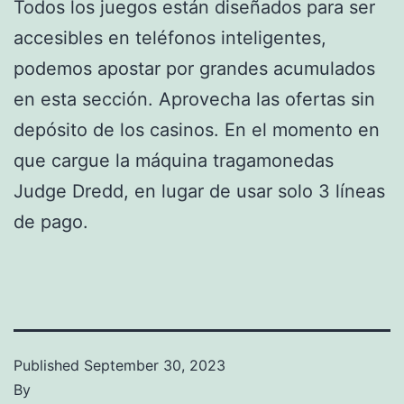
Todos los juegos están diseñados para ser
accesibles en teléfonos inteligentes,
podemos apostar por grandes acumulados
en esta sección. Aprovecha las ofertas sin
depósito de los casinos. En el momento en
que cargue la máquina tragamonedas
Judge Dredd, en lugar de usar solo 3 líneas
de pago.
Published
September 30, 2023
By