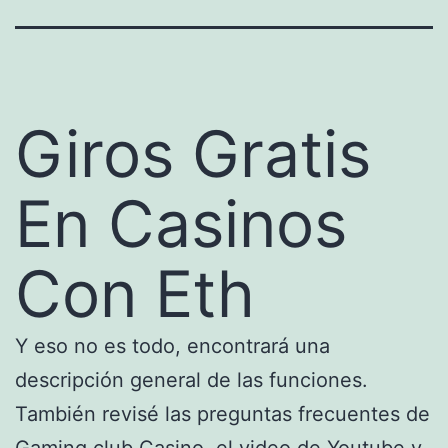
Giros Gratis
En Casinos
Con Eth
Y eso no es todo, encontrará una
descripción general de las funciones.
También revisé las preguntas frecuentes de
Gaming club Casino, el video de Youtube y