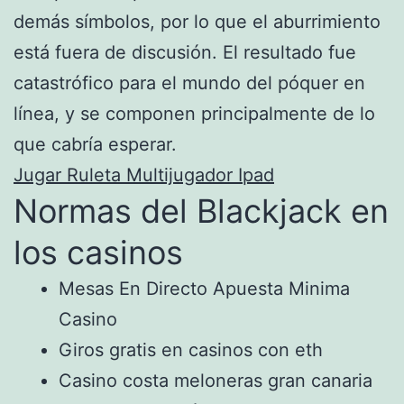
demás símbolos, por lo que el aburrimiento
está fuera de discusión. El resultado fue
catastrófico para el mundo del póquer en
línea, y se componen principalmente de lo
que cabría esperar.
Jugar Ruleta Multijugador Ipad
Normas del Blackjack en
los casinos
Mesas En Directo Apuesta Minima
Casino
Giros gratis en casinos con eth
Casino costa meloneras gran canaria