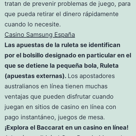
tratan de prevenir problemas de juego, para
que pueda retirar el dinero rápidamente
cuando lo necesite.
Casino Samsung España
Las apuestas de la ruleta se identifican
por el bolsillo designado en particular en el
que se detiene la pequeña bola, Ruleta
(apuestas externas).
Los apostadores
australianos en línea tienen muchas
ventajas que pueden disfrutar cuando
juegan en sitios de casino en línea con
pago instantáneo, juegos de mesa.
¡Explora el Baccarat en un casino en línea!