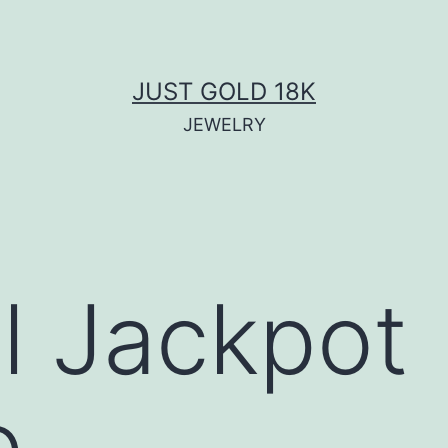
JUST GOLD 18K
JEWELRY
l Jackpot
o