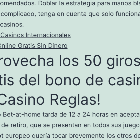
comendados. Doblar la estrategia para manos b
complicado, tenga en cuenta que solo funciona
casinos.
Casinos Internacionales
nline Gratis Sin Dinero
rovecha los 50 giro
tis del bono de casi
Casino Reglas!
o Bet-at-home tarda de 12 a 24 horas en acepta
d de retiro, que se presentan en todos sus jueg
ot europeo quería tocar brevemente los otros d