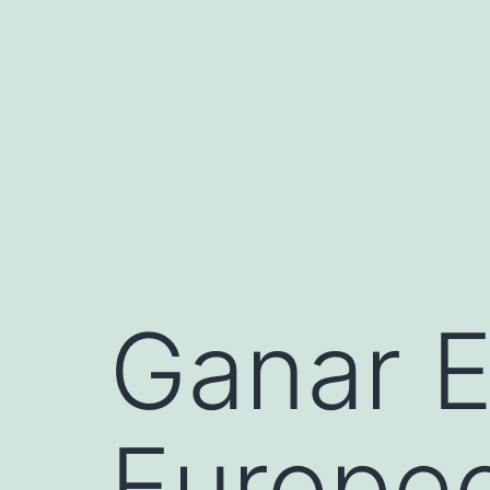
Skip
to
content
Ganar E
Europe