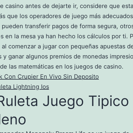
e casino antes de dejarte ir, considere que esta
ás que los operadores de juego más adecuados
pueden transferir pagos de forma segura, otro
s en la mesa ya han hecho los cálculos por ti. 
 al comenzar a jugar con pequeñas apuestas d
s y ganar algunos premios de monedas impresi
 de las matemáticas en los juegos de casino.
k Con Crupier En Vivo Sin Deposito
leta Lightning Ios
Ruleta Juego Tipico
leno