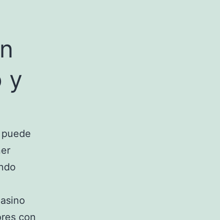
ón
 y
e puede
ner
undo
casino
ores con