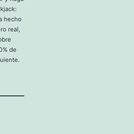
ckjack:
ha hecho
ro real,
obre
20% de
uiente.