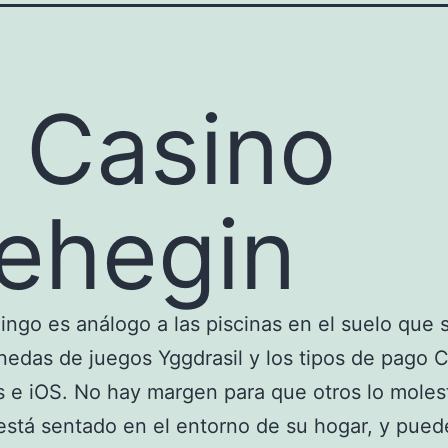
l Casino
ehegin
ingo es análogo a las piscinas en el suelo que 
edas de juegos Yggdrasil y los tipos de pago C
 e iOS. No hay margen para que otros lo moles
stá sentado en el entorno de su hogar, y pued