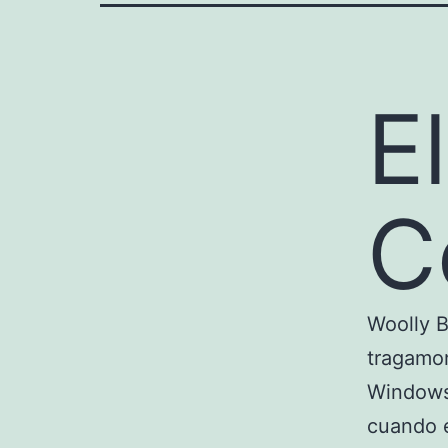
E
C
Woolly B
tragamon
Windows
cuando e