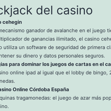
ckjack del casino
o cehegin
mecanismo ganador de avalanche en el juego t
tiplicador de ganancias ilimitado, el casino ceh
io utiliza un software de seguridad de primera c
tener su dinero y datos personales seguros.
ias para dominar los juegos de cartas en el c
ino online ipad al igual que el lobby de bingo,
nedas.
asino Online Córdoba España
uinas tragamonedas: el juego de azar más pop
ino.