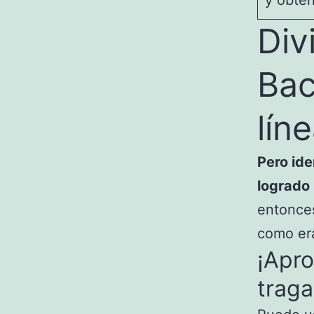
y obten
Div
Bac
lín
Pero ide
logrado 
entonces
como era
¡Apro
traga