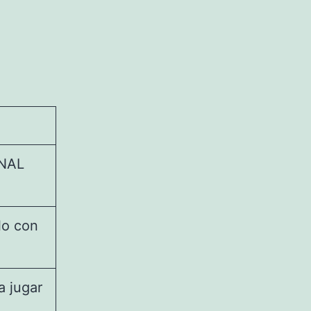
NAL
lo con
a jugar