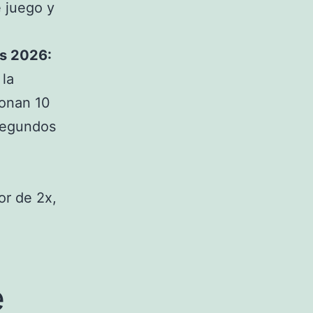
e juego y
us 2026:
 la
ionan 10
 segundos
or de 2x,
e