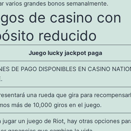
ar varios grandes bonos semanalmente.
gos de casino con
ósito reducido
Juego lucky jackpot paga
NES DE PAGO DISPONIBLES EN CASINO NATIO
.
resentará una rueda que gira para recompensar
mos más de 10,000 giros en el juego.
a jugar un juego de Riot, hay otras opciones par