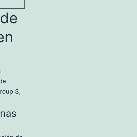
 de
en
n
de
roup S,
inas