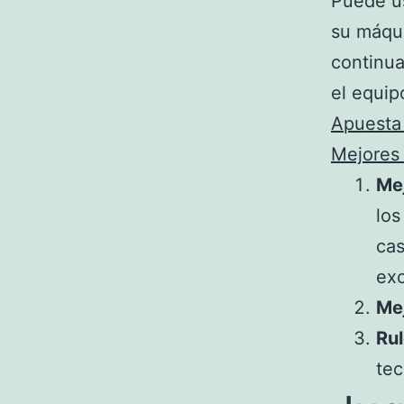
Puede us
su máqui
continu
el equipo
Apuesta
Mejores
Me
los
cas
exc
Mej
Rul
tec