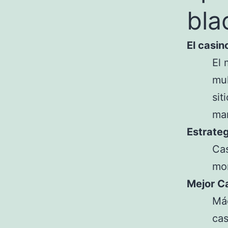
bla
El casin
El 
mul
sit
man
Estrateg
Cas
mo
Mejor C
Máq
cas