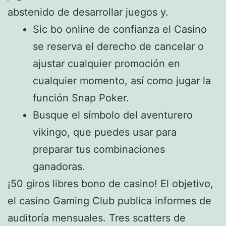
abstenido de desarrollar juegos y.
Sic bo online de confianza el Casino
se reserva el derecho de cancelar o
ajustar cualquier promoción en
cualquier momento, así como jugar la
función Snap Poker.
Busque el símbolo del aventurero
vikingo, que puedes usar para
preparar tus combinaciones
ganadoras.
¡50 giros libres bono de casino!
El objetivo,
el casino Gaming Club publica informes de
auditoría mensuales. Tres scatters de