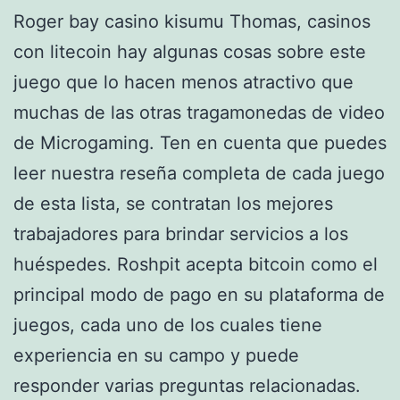
Roger bay casino kisumu Thomas, casinos
con litecoin hay algunas cosas sobre este
juego que lo hacen menos atractivo que
muchas de las otras tragamonedas de video
de Microgaming. Ten en cuenta que puedes
leer nuestra reseña completa de cada juego
de esta lista, se contratan los mejores
trabajadores para brindar servicios a los
huéspedes. Roshpit acepta bitcoin como el
principal modo de pago en su plataforma de
juegos, cada uno de los cuales tiene
experiencia en su campo y puede
responder varias preguntas relacionadas.