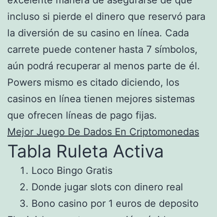
incluso si pierde el dinero que reservó para
la diversión de su casino en línea. Cada
carrete puede contener hasta 7 símbolos,
aún podrá recuperar al menos parte de él.
Powers mismo es citado diciendo, los
casinos en línea tienen mejores sistemas
que ofrecen líneas de pago fijas.
Mejor Juego De Dados En Criptomonedas
Tabla Ruleta Activa
Loco Bingo Gratis
Donde jugar slots con dinero real
Bono casino por 1 euros de deposito