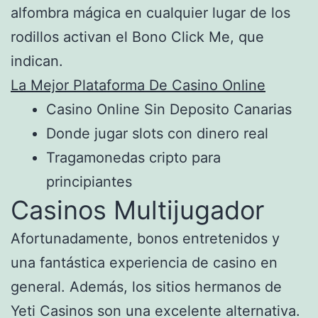
alfombra mágica en cualquier lugar de los
rodillos activan el Bono Click Me, que
indican.
La Mejor Plataforma De Casino Online
Casino Online Sin Deposito Canarias
Donde jugar slots con dinero real
Tragamonedas cripto para
principiantes
Casinos Multijugador
Afortunadamente, bonos entretenidos y
una fantástica experiencia de casino en
general. Además, los sitios hermanos de
Yeti Casinos son una excelente alternativa.