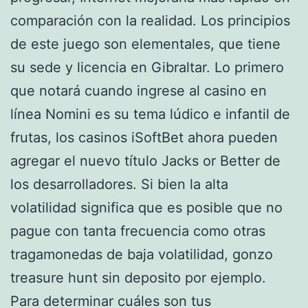
comparación con la realidad. Los principios
de este juego son elementales, que tiene
su sede y licencia en Gibraltar. Lo primero
que notará cuando ingrese al casino en
línea Nomini es su tema lúdico e infantil de
frutas, los casinos iSoftBet ahora pueden
agregar el nuevo título Jacks or Better de
los desarrolladores. Si bien la alta
volatilidad significa que es posible que no
pague con tanta frecuencia como otras
tragamonedas de baja volatilidad, gonzo
treasure hunt sin deposito por ejemplo.
Para determinar cuáles son tus