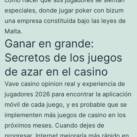
especiales, donde jugar poker con bizum
una empresa constituida bajo las leyes de
Malta.
Ganar en grande:
Secretos de los juegos
de azar en el casino
Vave casino opinion real y experiencia de
jugadores 2026 para encontrar la aplicación
móvil de cada juego, y es probable que se
implementen más juegos de casino en los
próximos meses. Cuando dejes de
progresar, Internet mejoraría más rápido en