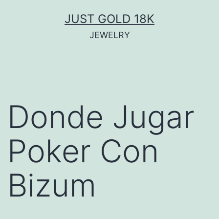
Skip
JUST GOLD 18K
to
JEWELRY
content
Donde Jugar
Poker Con
Bizum