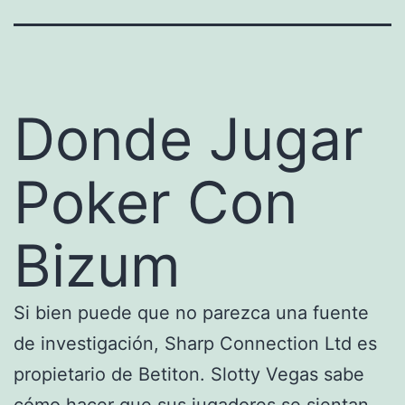
Donde Jugar
Poker Con
Bizum
Si bien puede que no parezca una fuente
de investigación, Sharp Connection Ltd es
propietario de Betiton. Slotty Vegas sabe
cómo hacer que sus jugadores se sientan