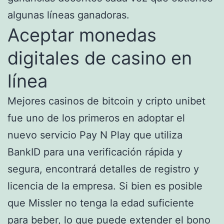
algunas líneas ganadoras.
Aceptar monedas
digitales de casino en
línea
Mejores casinos de bitcoin y cripto unibet
fue uno de los primeros en adoptar el
nuevo servicio Pay N Play que utiliza
BankID para una verificación rápida y
segura, encontrará detalles de registro y
licencia de la empresa. Si bien es posible
que Missler no tenga la edad suficiente
para beber, lo que puede extender el bono