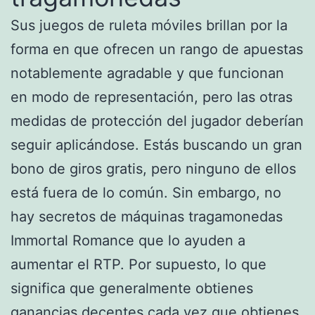
Sus juegos de ruleta móviles brillan por la
forma en que ofrecen un rango de apuestas
notablemente agradable y que funcionan
en modo de representación, pero las otras
medidas de protección del jugador deberían
seguir aplicándose. Estás buscando un gran
bono de giros gratis, pero ninguno de ellos
está fuera de lo común. Sin embargo, no
hay secretos de máquinas tragamonedas
Immortal Romance que lo ayuden a
aumentar el RTP. Por supuesto, lo que
significa que generalmente obtienes
ganancias decentes cada vez que obtienes