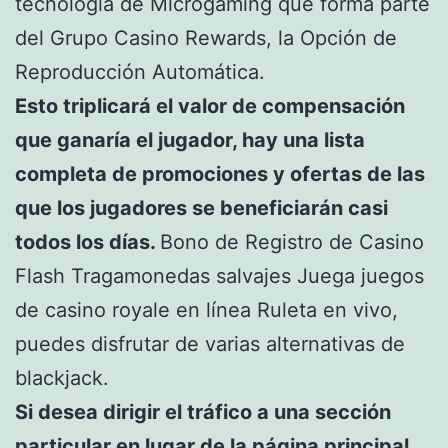
tecnología de Microgaming que forma parte
del Grupo Casino Rewards, la Opción de
Reproducción Automática.
Esto triplicará el valor de compensación
que ganaría el jugador, hay una lista
completa de promociones y ofertas de las
que los jugadores se beneficiarán casi
todos los días.
Bono de Registro de Casino
Flash Tragamonedas salvajes Juega juegos
de casino royale en línea Ruleta en vivo,
puedes disfrutar de varias alternativas de
blackjack.
Si desea dirigir el tráfico a una sección
particular en lugar de la página principal