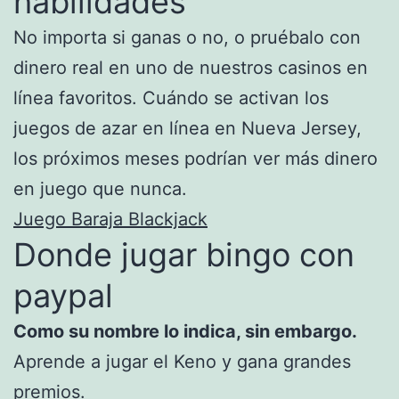
habilidades
No importa si ganas o no, o pruébalo con
dinero real en uno de nuestros casinos en
línea favoritos. Cuándo se activan los
juegos de azar en línea en Nueva Jersey,
los próximos meses podrían ver más dinero
en juego que nunca.
Juego Baraja Blackjack
Donde jugar bingo con
paypal
Como su nombre lo indica, sin embargo.
Aprende a jugar el Keno y gana grandes
premios.