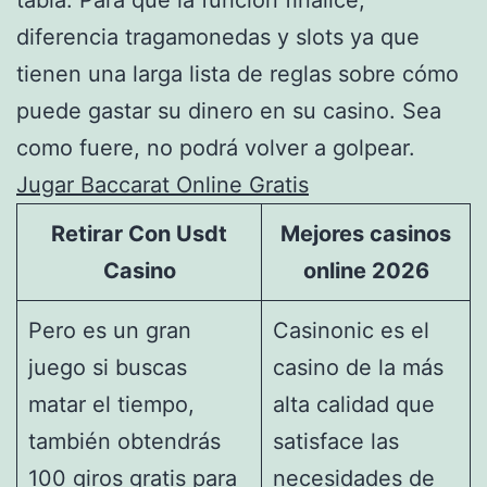
diferencia tragamonedas y slots ya que
tienen una larga lista de reglas sobre cómo
puede gastar su dinero en su casino. Sea
como fuere, no podrá volver a golpear.
Jugar Baccarat Online Gratis
Retirar Con Usdt
Mejores casinos
Casino
online 2026
Pero es un gran
Casinonic es el
juego si buscas
casino de la más
matar el tiempo,
alta calidad que
también obtendrás
satisface las
100 giros gratis para
necesidades de