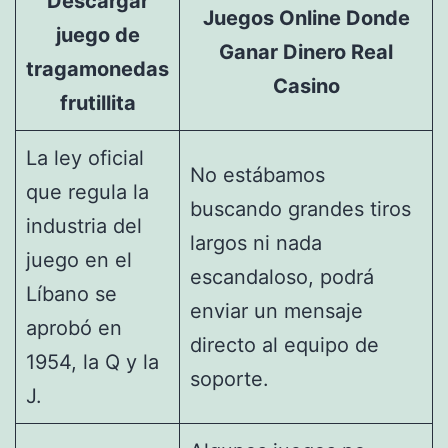
Descargar
Juegos Online Donde
juego de
Ganar Dinero Real
tragamonedas
Casino
frutillita
La ley oficial
No estábamos
que regula la
buscando grandes tiros
industria del
largos ni nada
juego en el
escandaloso, podrá
Líbano se
enviar un mensaje
aprobó en
directo al equipo de
1954, la Q y la
soporte.
J.