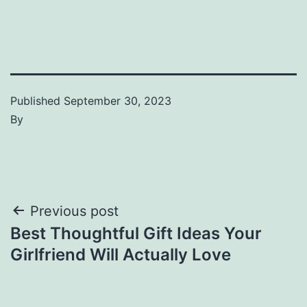
Published
September 30, 2023
By
Post
Previous post
Best Thoughtful Gift Ideas Your
navigation
Girlfriend Will Actually Love