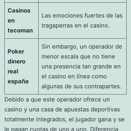
Casinos
Las emociones fuertes de las
en
tragaperras en el casino.
tecoman
Sin embargo, un operador de
Poker
menor escala que no tiene
dinero
una presencia tan grande en
real
el casino en línea como
españa
algunas de sus contrapartes.
Debido a que este operador ofrece un
casino y una casa de apuestas deportivas
totalmente integrados, el jugador gana y se
le pagan cuotas de uno a uno. Diferencia