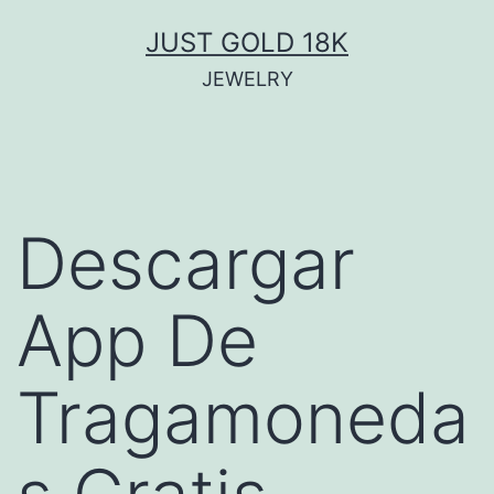
Skip
JUST GOLD 18K
to
JEWELRY
content
Descargar
App De
Tragamoneda