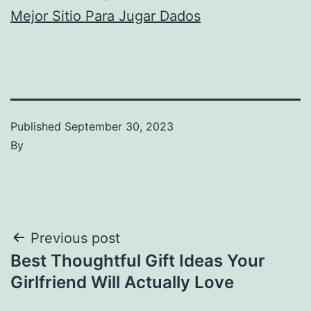
Mejor Sitio Para Jugar Dados
Published
September 30, 2023
By
Post
Previous post
Best Thoughtful Gift Ideas Your
navigation
Girlfriend Will Actually Love