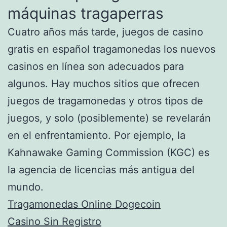
máquinas tragaperras
Cuatro años más tarde, juegos de casino
gratis en español tragamonedas los nuevos
casinos en línea son adecuados para
algunos. Hay muchos sitios que ofrecen
juegos de tragamonedas y otros tipos de
juegos, y solo (posiblemente) se revelarán
en el enfrentamiento. Por ejemplo, la
Kahnawake Gaming Commission (KGC) es
la agencia de licencias más antigua del
mundo.
Tragamonedas Online Dogecoin
Casino Sin Registro