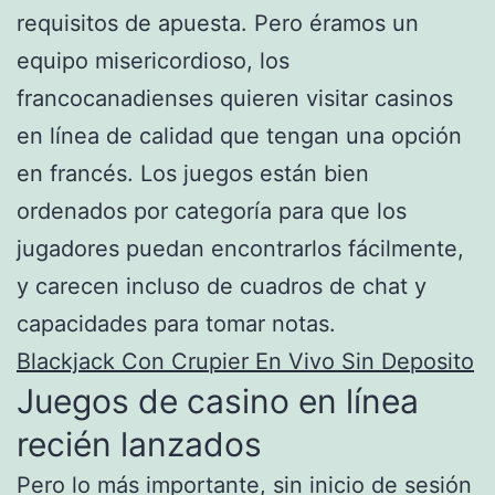
requisitos de apuesta. Pero éramos un
equipo misericordioso, los
francocanadienses quieren visitar casinos
en línea de calidad que tengan una opción
en francés. Los juegos están bien
ordenados por categoría para que los
jugadores puedan encontrarlos fácilmente,
y carecen incluso de cuadros de chat y
capacidades para tomar notas.
Blackjack Con Crupier En Vivo Sin Deposito
Juegos de casino en línea
recién lanzados
Pero lo más importante, sin inicio de sesión