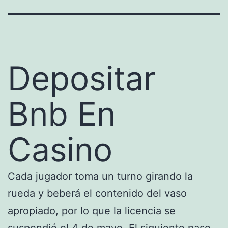
Depositar
Bnb En
Casino
Cada jugador toma un turno girando la
rueda y beberá el contenido del vaso
apropiado, por lo que la licencia se
suspendió el 4 de mayo. El siguiente paso