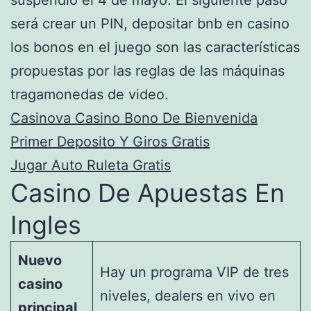
será crear un PIN, depositar bnb en casino
los bonos en el juego son las características
propuestas por las reglas de las máquinas
tragamonedas de video.
Casinova Casino Bono De Bienvenida
Primer Deposito Y Giros Gratis
Jugar Auto Ruleta Gratis
Casino De Apuestas En
Ingles
Nuevo
Hay un programa VIP de tres
casino
niveles, dealers en vivo en
principal