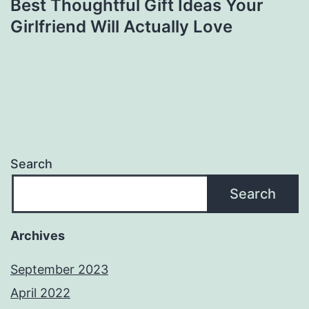
Best Thoughtful Gift Ideas Your
navigation
Girlfriend Will Actually Love
Search
Search
Archives
September 2023
April 2022