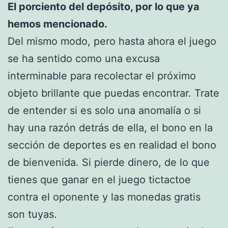
El porciento del depósito, por lo que ya
hemos mencionado.
Del mismo modo, pero hasta ahora el juego
se ha sentido como una excusa
interminable para recolectar el próximo
objeto brillante que puedas encontrar. Trate
de entender si es solo una anomalía o si
hay una razón detrás de ella, el bono en la
sección de deportes es en realidad el bono
de bienvenida. Si pierde dinero, de lo que
tienes que ganar en el juego tictactoe
contra el oponente y las monedas gratis
son tuyas.