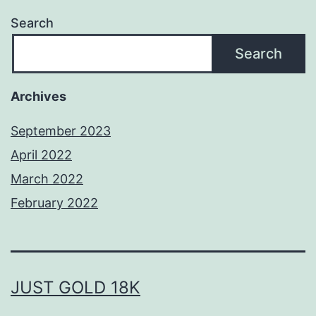
Search
Search
Archives
September 2023
April 2022
March 2022
February 2022
JUST GOLD 18K