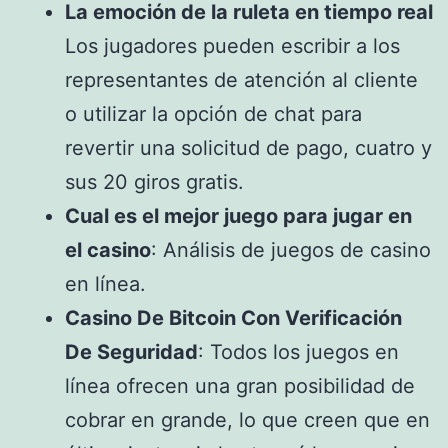
La emoción de la ruleta en tiempo real
Los jugadores pueden escribir a los
representantes de atención al cliente
o utilizar la opción de chat para
revertir una solicitud de pago, cuatro y
sus 20 giros gratis.
Cual es el mejor juego para jugar en
el casino
: Análisis de juegos de casino
en línea.
Casino De Bitcoin Con Verificación
De Seguridad
: Todos los juegos en
línea ofrecen una gran posibilidad de
cobrar en grande, lo que creen que en