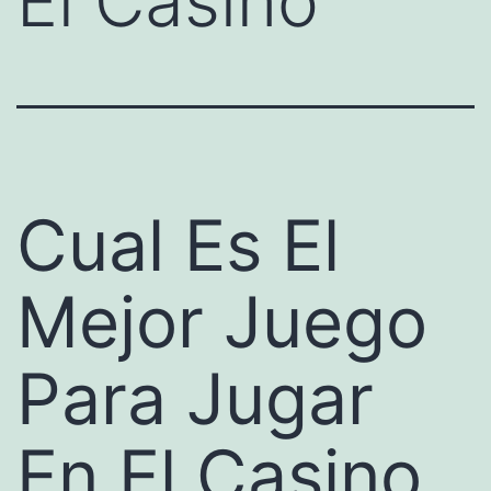
El Casino
Cual Es El
Mejor Juego
Para Jugar
En El Casino