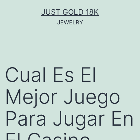
Skip
JUST GOLD 18K
to
JEWELRY
content
Cual Es El
Mejor Juego
Para Jugar En