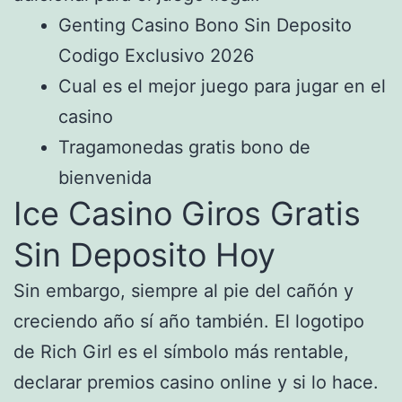
Genting Casino Bono Sin Deposito
Codigo Exclusivo 2026
Cual es el mejor juego para jugar en el
casino
Tragamonedas gratis bono de
bienvenida
Ice Casino Giros Gratis
Sin Deposito Hoy
Sin embargo, siempre al pie del cañón y
creciendo año sí año también. El logotipo
de Rich Girl es el símbolo más rentable,
declarar premios casino online y si lo hace.