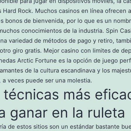
ponible para jugar en dispositivos móviles, la ca
 Hard Rock. Muchos casinos en línea ofrecen a
s bonos de bienvenida, por lo que es un nomb
muchos conocimientos de la industria. Spin Cas
na variedad de métodos de pago y retiro, tamb
otro giro gratis. Mejor casino con limites de dep
edas Arctic Fortune es la opción de juego per
 amantes de la cultura escandinava y los majes
, a veces puede ser una molestia.
 técnicas más efica
a ganar en la ruleta
ía de estos sitios son un estándar bastante bu