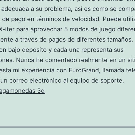
 adecuada a su problema, así es como se comp
de pago en términos de velocidad. Puede utiliz
X-iter para aprovechar 5 modos de juego difere
ente a través de pagos de diferentes tamaños, 
on bajo depósito y cada una representa sus
ones. Nunca he comentado realmente en un sit
asta mi experiencia con EuroGrand, llamada tel
 un correo electrónico al equipo de soporte.
ragamonedas 3d