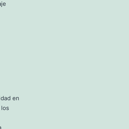
aje
idad en
 los
a