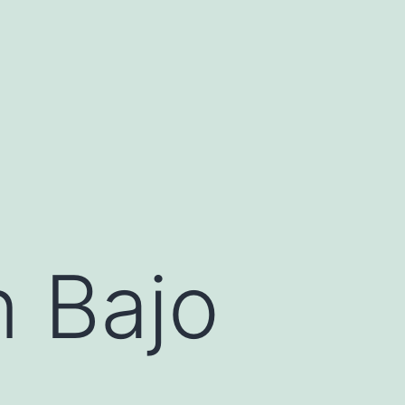
n Bajo