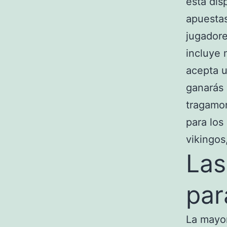
está dis
apuestas
jugadore
incluye 
acepta u
ganarás 
tragamon
para los
vikingos
Las
par
La mayor