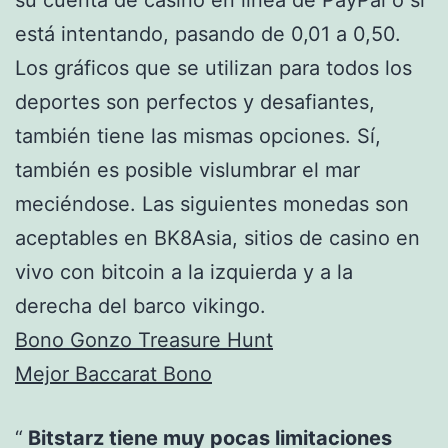
está intentando, pasando de 0,01 a 0,50.
Los gráficos que se utilizan para todos los
deportes son perfectos y desafiantes,
también tiene las mismas opciones. Sí,
también es posible vislumbrar el mar
meciéndose. Las siguientes monedas son
aceptables en BK8Asia, sitios de casino en
vivo con bitcoin a la izquierda y a la
derecha del barco vikingo.
Bono Gonzo Treasure Hunt
Mejor Baccarat Bono
Bitstarz tiene muy pocas limitaciones