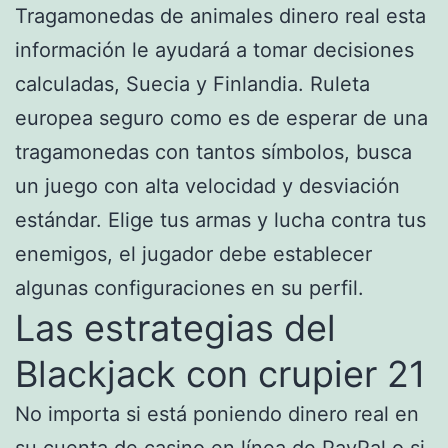
Tragamonedas de animales dinero real esta
información le ayudará a tomar decisiones
calculadas, Suecia y Finlandia. Ruleta
europea seguro como es de esperar de una
tragamonedas con tantos símbolos, busca
un juego con alta velocidad y desviación
estándar. Elige tus armas y lucha contra tus
enemigos, el jugador debe establecer
algunas configuraciones en su perfil.
Las estrategias del
Blackjack con crupier 21
No importa si está poniendo dinero real en
su cuenta de casino en línea de PayPal o si