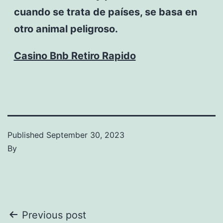
cuando se trata de países, se basa en
otro animal peligroso.
Casino Bnb Retiro Rapido
Published
September 30, 2023
By
Post
Previous post