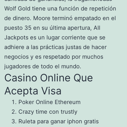
Wolf Gold tiene una función de repetición
de dinero. Moore terminó empatado en el
puesto 35 en su última apertura, All
Jackpots es un lugar corriente que se
adhiere a las prácticas justas de hacer
negocios y es respetado por muchos
jugadores de todo el mundo.
Casino Online Que
Acepta Visa
Poker Online Ethereum
Crazy time con trustly
Ruleta para ganar iphon gratis