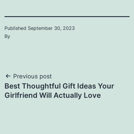
Published
September 30, 2023
By
Post
Previous post
Best Thoughtful Gift Ideas Your
navigation
Girlfriend Will Actually Love