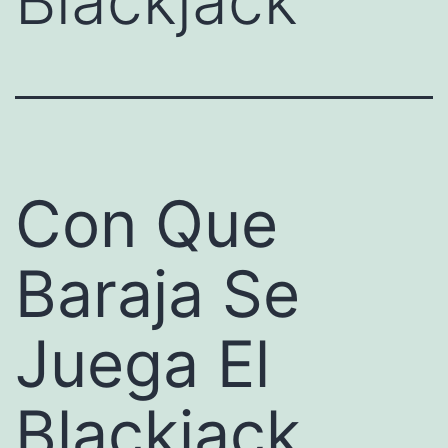
Blackjack
Con Que
Baraja Se
Juega El
Blackjack