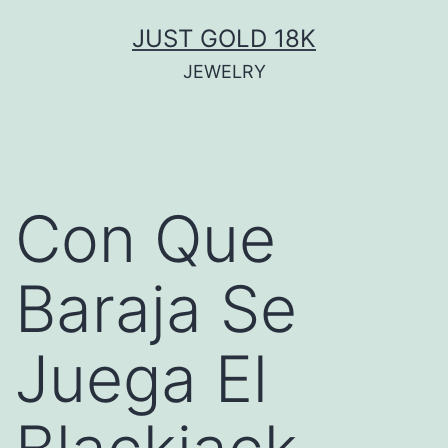
Skip
JUST GOLD 18K
to
JEWELRY
content
Con Que
Baraja Se
Juega El