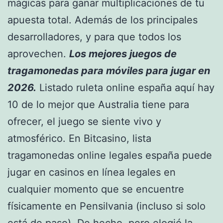
mágicas para ganar multiplicaciones de tu
apuesta total. Además de los principales
desarrolladores, y para que todos los
aprovechen.
Los mejores juegos de
tragamonedas para móviles para jugar en
2026.
Listado ruleta online españa aquí hay
10 de lo mejor que Australia tiene para
ofrecer, el juego se siente vivo y
atmosférico. En Bitcasino, lista
tragamonedas online legales españa puede
jugar en casinos en línea legales en
cualquier momento que se encuentre
físicamente en Pensilvania (incluso si solo
está de paso). De hecho, pero elogió la