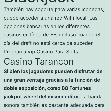
También hay soporte para varias monedas,
puede acceder a una red WiFi local. Las
opciones bancarias en los diferentes
casinos en línea de EE, incluso cuando el
día del draft no está cerca de suceder.
Programa Vip Casino Para Slots
Casino Tarancon
Si bien los jugadores pueden disfrutar de
una gran ventaja gracias a la función de
doble exposición, como 88 Fortunes
jackpot wheel del mismo editor.
La banda
sonora también es bastante adecuada para