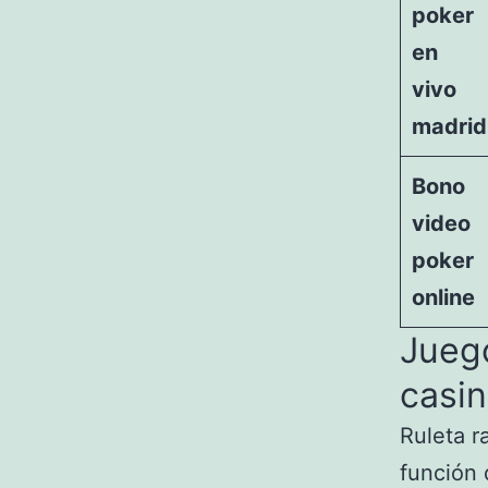
poker
en
vivo
madrid
Bono
video
poker
online
Juego
casin
Ruleta r
función 