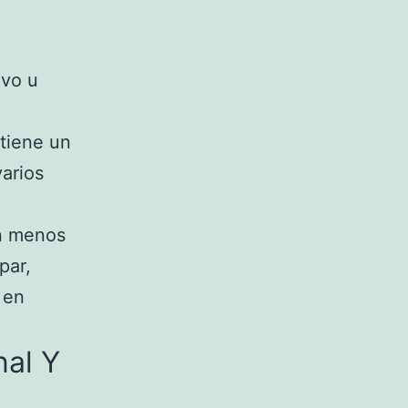
ivo u
 tiene un
varios
án menos
par,
 en
al Y