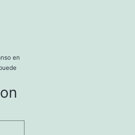
anso en
 puede
Con