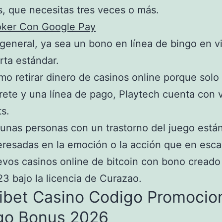
 que necesitas tres veces o más.
oker Con Google Pay
general, ya sea un bono en línea de bingo en v
rta estándar.
o retirar dinero de casinos online porque solo
rete y una línea de pago, Playtech cuenta con 
ts.
unas personas con un trastorno del juego est
eresadas en la emoción o la acción que en esca
vos casinos online de bitcoin con bono creado
3 bajo la licencia de Curazao.
ibet Casino Codigo Promocion
go Bonus 2026