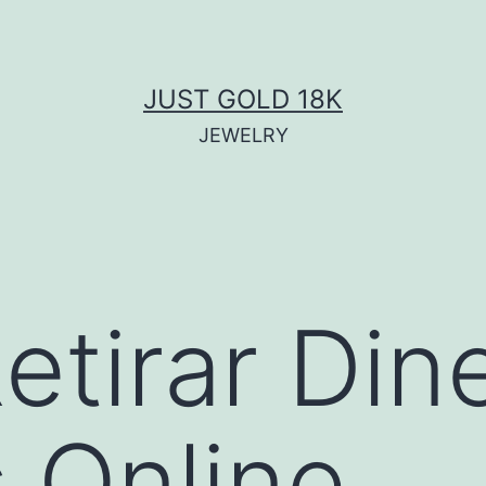
JUST GOLD 18K
JEWELRY
tirar Din
 Online