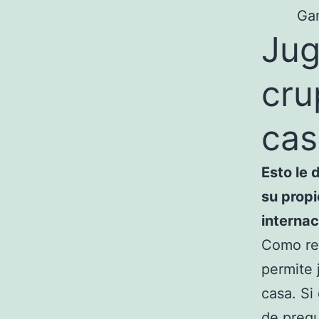
Gam
Jug
cru
cas
Esto le 
su propi
internac
Como ret
permite 
casa. Si
de pregu