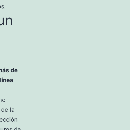
os.
un
emás de
línea
no
 de la
sección
guros de