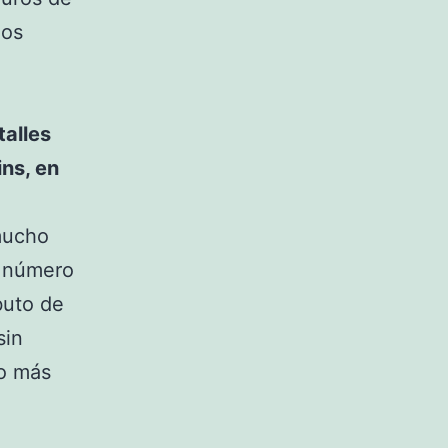
los
alles
ns, en
 mucho
l número
buto de
sin
go más