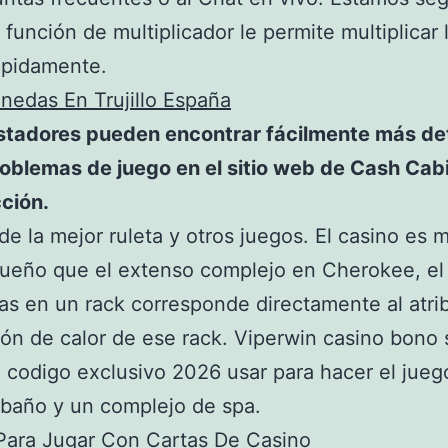
a función de multiplicador le permite multiplicar 
ápidamente.
edas En Trujillo España
stadores pueden encontrar fácilmente más det
oblemas de juego en el sitio web de Cash Cabi
ción.
 de la mejor ruleta y otros juegos. El casino es
ueño que el extenso complejo en Cherokee, e
as en un rack corresponde directamente al atri
ón de calor de ese rack. Viperwin casino bono 
 codigo exclusivo 2026 usar para hacer el jue
n baño y un complejo de spa.
Para Jugar Con Cartas De Casino