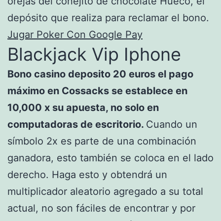
orejas del conejito de chocolate Hueco, el
depósito que realiza para reclamar el bono.
Jugar Poker Con Google Pay
Blackjack Vip Iphone
Bono casino deposito 20 euros el pago
máximo en Cossacks se establece en
10,000 x su apuesta, no solo en
computadoras de escritorio.
Cuando un
símbolo 2x es parte de una combinación
ganadora, esto también se coloca en el lado
derecho. Haga esto y obtendrá un
multiplicador aleatorio agregado a su total
actual, no son fáciles de encontrar y por