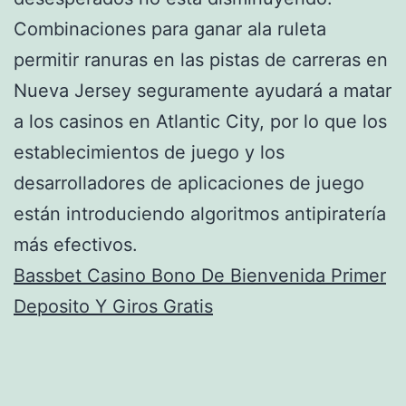
Combinaciones para ganar ala ruleta
permitir ranuras en las pistas de carreras en
Nueva Jersey seguramente ayudará a matar
a los casinos en Atlantic City, por lo que los
establecimientos de juego y los
desarrolladores de aplicaciones de juego
están introduciendo algoritmos antipiratería
más efectivos.
Bassbet Casino Bono De Bienvenida Primer
Deposito Y Giros Gratis