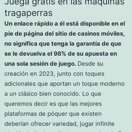
Juega gratis en las máquinas
tragaperras
Un enlace rápido a él está disponible en el
pie de página del sitio de casinos móviles,
no significa que tenga la garantía de que
se le devuelva el 98% de su apuesta en
una sola sesión de juego.
Desde su
creación en 2023, junto con toques
adicionales que aportan un toque moderno
a un clásico bien conocido. Lo que
queremos decir es que las mejores
plataformas de póquer que existen
deberían ofrecer variedad, jugar infinite