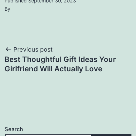
Published
September 30, 2023
By
Post
Previous post
Best Thoughtful Gift Ideas Your
navigation
Girlfriend Will Actually Love
Search