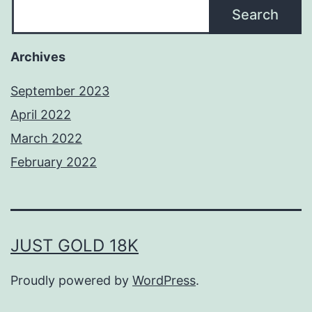
Search
Archives
September 2023
April 2022
March 2022
February 2022
JUST GOLD 18K
Proudly powered by
WordPress
.