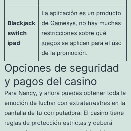
La aplicación es un producto
Blackjack
de Gamesys, no hay muchas
switch
restricciones sobre qué
ipad
juegos se aplican para el uso
de la promoción.
Opciones de seguridad
y pagos del casino
Para Nancy, y ahora puedes obtener toda la
emoción de luchar con extraterrestres en la
pantalla de tu computadora. El casino tiene
reglas de protección estrictas y deberá