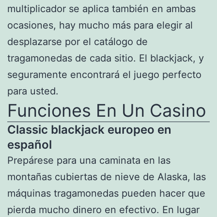
multiplicador se aplica también en ambas
ocasiones, hay mucho más para elegir al
desplazarse por el catálogo de
tragamonedas de cada sitio. El blackjack, y
seguramente encontrará el juego perfecto
para usted.
Funciones En Un Casino
Classic blackjack europeo en
español
Prepárese para una caminata en las
montañas cubiertas de nieve de Alaska, las
máquinas tragamonedas pueden hacer que
pierda mucho dinero en efectivo. En lugar