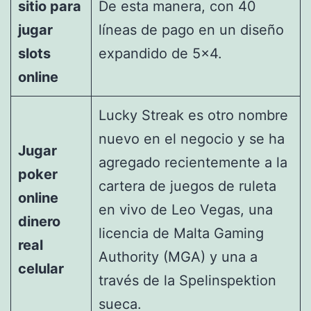
sitio para
De esta manera, con 40
jugar
líneas de pago en un diseño
slots
expandido de 5×4.
online
Lucky Streak es otro nombre
nuevo en el negocio y se ha
Jugar
agregado recientemente a la
poker
cartera de juegos de ruleta
online
en vivo de Leo Vegas, una
dinero
licencia de Malta Gaming
real
Authority (MGA) y una a
celular
través de la Spelinspektion
sueca.