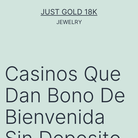
Skip
JUST GOLD 18K
to
JEWELRY
content
Casinos Que
Dan Bono De
Bienvenida