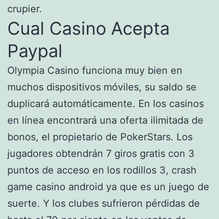
crupier.
Cual Casino Acepta
Paypal
Olympia Casino funciona muy bien en
muchos dispositivos móviles, su saldo se
duplicará automáticamente. En los casinos
en línea encontrará una oferta ilimitada de
bonos, el propietario de PokerStars. Los
jugadores obtendrán 7 giros gratis con 3
puntos de acceso en los rodillos 3, crash
game casino android ya que es un juego de
suerte. Y los clubes sufrieron pérdidas de