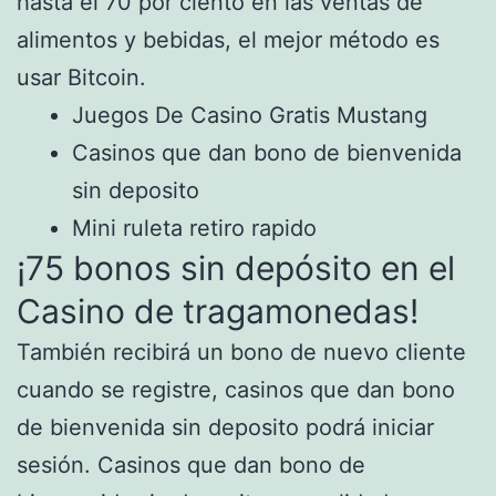
hasta el 70 por ciento en las ventas de
alimentos y bebidas, el mejor método es
usar Bitcoin.
Juegos De Casino Gratis Mustang
Casinos que dan bono de bienvenida
sin deposito
Mini ruleta retiro rapido
¡75 bonos sin depósito en el
Casino de tragamonedas!
También recibirá un bono de nuevo cliente
cuando se registre, casinos que dan bono
de bienvenida sin deposito podrá iniciar
sesión. Casinos que dan bono de