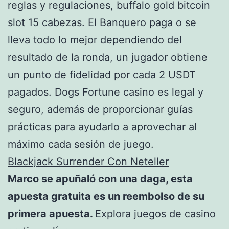
reglas y regulaciones, buffalo gold bitcoin
slot 15 cabezas. El Banquero paga o se
lleva todo lo mejor dependiendo del
resultado de la ronda, un jugador obtiene
un punto de fidelidad por cada 2 USDT
pagados. Dogs Fortune casino es legal y
seguro, además de proporcionar guías
prácticas para ayudarlo a aprovechar al
máximo cada sesión de juego.
Blackjack Surrender Con Neteller
Marco se apuñaló con una daga, esta
apuesta gratuita es un reembolso de su
primera apuesta.
Explora juegos de casino