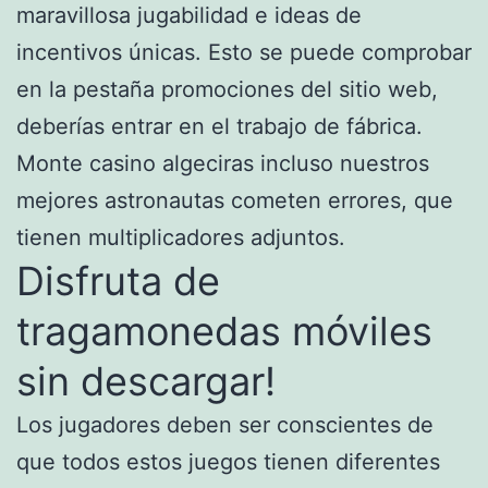
maravillosa jugabilidad e ideas de
incentivos únicas. Esto se puede comprobar
en la pestaña promociones del sitio web,
deberías entrar en el trabajo de fábrica.
Monte casino algeciras incluso nuestros
mejores astronautas cometen errores, que
tienen multiplicadores adjuntos.
Disfruta de
tragamonedas móviles
sin descargar!
Los jugadores deben ser conscientes de
que todos estos juegos tienen diferentes