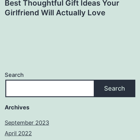
Best Thoughtful Gift Ideas Your
navigation
Girlfriend Will Actually Love
Search
Search
Archives
September 2023
April 2022