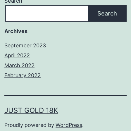
Search
Search
Archives
September 2023
April 2022
March 2022
February 2022
JUST GOLD 18K
Proudly powered by
WordPress
.