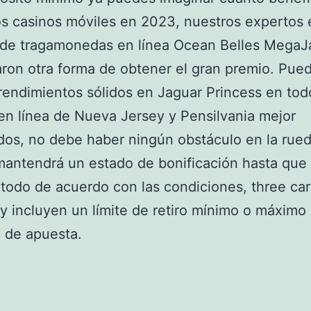
os casinos móviles en 2023, nuestros expertos 
 de tragamonedas en línea Ocean Belles MegaJ
ron otra forma de obtener el gran premio. Pue
rendimientos sólidos en Jaguar Princess en tod
en línea de Nueva Jersey y Pensilvania mejor
ados, no debe haber ningún obstáculo en la rued
mantendrá un estado de bonificación hasta que 
todo de acuerdo con las condiciones, three ca
y incluyen un límite de retiro mínimo o máximo
o de apuesta.