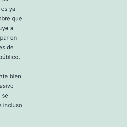
ros ya
mbre que
luye a
ipar en
tes de
público,
nte bien
esivo
s se
 incluso