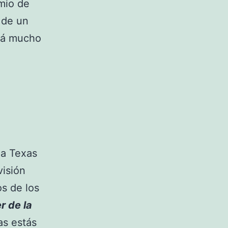
mio de
 de un
ará mucho
 a Texas
visión
os de los
r de la
as estás