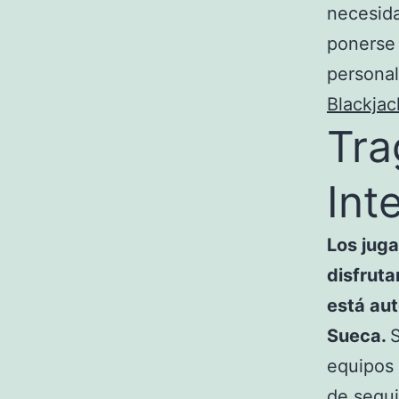
necesida
ponerse
personal
Blackjac
Tra
Int
Los juga
disfruta
está aut
Sueca.
S
equipos 
de segui