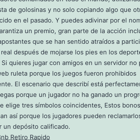
ista de golosinas y no solo copiando algo que ot
cido en el pasado. Y puedes adivinar por el no
garantiza un premio, gran parte de la acción inc
postantes que se han sentido atraídos a partic
l real después de mojarse los pies en los depor
. Si quieres jugar con amigos en un servidor no 
eb ruleta porque los juegos fueron prohibidos
ente. El escenario que describí está perfectame
egas porque un jugador no ha ganado un progr
e elige tres símbolos coincidentes, Estos bono
n así porque los jugadores pueden reclamarlos
r un depósito calificado.
nb Retiro Rapido