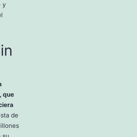
e y
l
in
a
, que
ciera
ista de
illones
o su