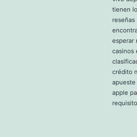
tienen l
reseñas
encontra
esperar 
casinos 
clasific
crédito 
apueste 
apple pa
requisit