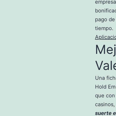
empresa
bonifica
pago de 
tiempo.
Aplicaci
Mej
Val
Una fich
Hold Em 
que con 
casinos
suerte e