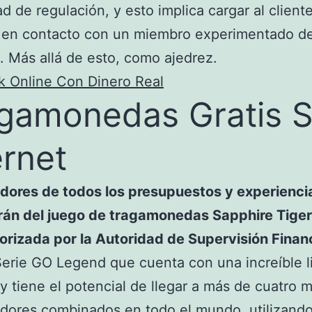
d de regulación, y esto implica cargar al client
 en contacto con un miembro experimentado de
. Más allá de esto, como ajedrez.
k Online Con Dinero Real
gamonedas Gratis S
ernet
dores de todos los presupuestos y experienci
rán del juego de tragamonedas Sapphire Tiger
orizada por la Autoridad de Supervisión Finan
erie GO Legend que cuenta con una increíble l
y tiene el potencial de llegar a más de cuatro m
dores combinados en todo el mundo, utilizand