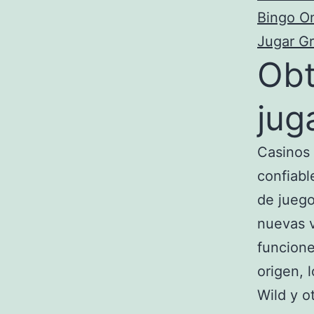
Bingo On
Jugar G
Obt
jug
Casinos 
confiabl
de juego
nuevas v
funcione
origen, 
Wild y o