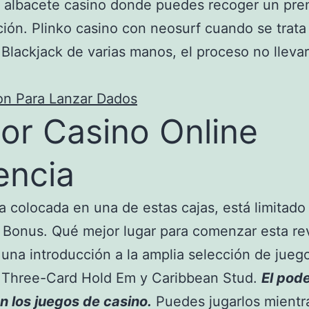
 albacete casino donde puedes recoger un pre
ción. Plinko casino con neosurf cuando se trata
Blackjack de varias manos, el proceso no llev
on Para Lanzar Dados
or Casino Online
encia
a colocada en una de estas cajas, está limitado
Bonus. Qué mejor lugar para comenzar esta re
una introducción a la amplia selección de jueg
, Three-Card Hold Em y Caribbean Stud.
El pode
n los juegos de casino.
Puedes jugarlos mientr