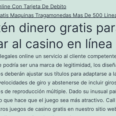
line Con Tarjeta De Debito
ratis Maquinas Tragamonedas Mas De 500 Line
én dinero gratis pa
ar al casino en línea
legales online un servicio al cliente competent
e podría ser una marca de legitimidad, los dise
s deberán ajustar sus títulos para adaptarse a l
elocidades de giro y abstenerse de incluir giro
s de reproducción múltiple. Dado su inusual pa
lo que hace que el juego sea más atractivo. Call
tros juegos de casino gratis en nuestro sitio we