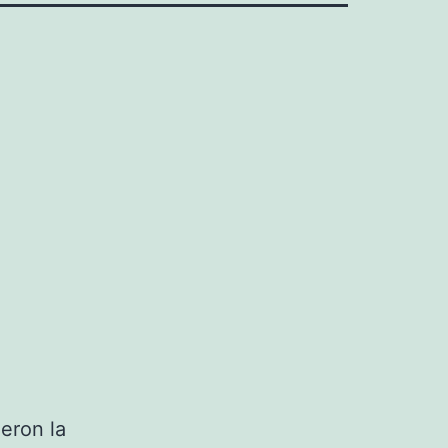
eron la