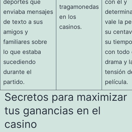
deportes que
con él y
tragamonedas
enviaba mensajes
determina
en los
de texto a sus
vale la p
casinos.
amigos y
su centav
familiares sobre
su tiempo
lo que estaba
con todo 
sucediendo
drama y l
durante el
tensión d
partido.
película.
Secretos para maximizar
tus ganancias en el
casino