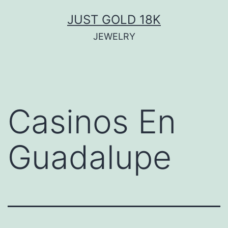
Skip
JUST GOLD 18K
to
JEWELRY
content
Casinos En
Guadalupe