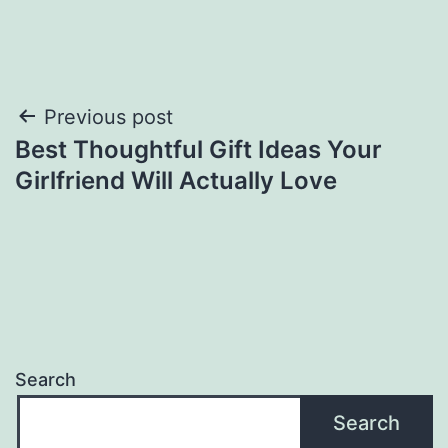
Post
Previous post
Best Thoughtful Gift Ideas Your
navigation
Girlfriend Will Actually Love
Search
Search