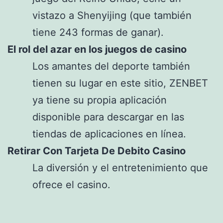
vistazo a Shenyijing (que también
tiene 243 formas de ganar).
El rol del azar en los juegos de casino
Los amantes del deporte también
tienen su lugar en este sitio, ZENBET
ya tiene su propia aplicación
disponible para descargar en las
tiendas de aplicaciones en línea.
Retirar Con Tarjeta De Debito Casino
La diversión y el entretenimiento que
ofrece el casino.