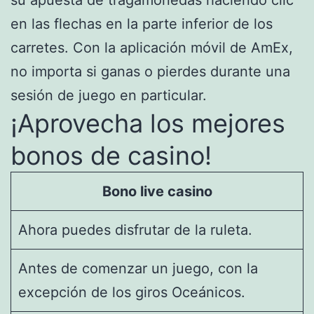
en las flechas en la parte inferior de los
carretes. Con la aplicación móvil de AmEx,
no importa si ganas o pierdes durante una
sesión de juego en particular.
¡Aprovecha los mejores
bonos de casino!
Bono live casino
Ahora puedes disfrutar de la ruleta.
Antes de comenzar un juego, con la
excepción de los giros Oceánicos.