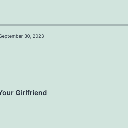
September 30, 2023
Your Girlfriend