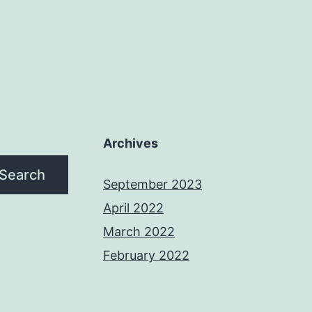
Archives
Search
September 2023
April 2022
March 2022
February 2022