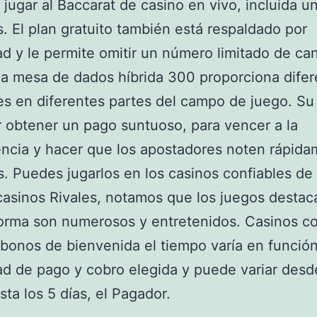
 jugar al Baccarat de casino en vivo, incluida un
. El plan gratuito también está respaldado por
ad y le permite omitir un número limitado de ca
 la mesa de dados híbrida 300 proporciona dife
es en diferentes partes del campo de juego. Su
 obtener un pago suntuoso, para vencer a la
ncia y hacer que los apostadores noten rápid
os. Puedes jugarlos en los casinos confiables de
 casinos Rivales, notamos que los juegos desta
forma son numerosos y entretenidos. Casinos c
bonos de bienvenida el tiempo varía en función
d de pago y cobro elegida y puede variar desd
sta los 5 días, el Pagador.