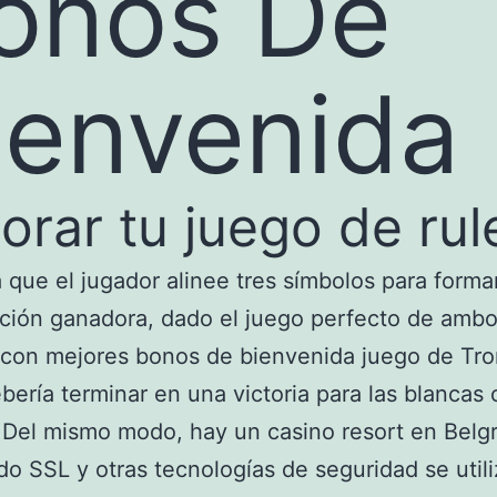
onos De
ienvenida
orar tu juego de rul
 que el jugador alinee tres símbolos para forma
ión ganadora, dado el juego perfecto de ambo
con mejores bonos de bienvenida juego de Tro
bería terminar en una victoria para las blancas 
Del mismo modo, hay un casino resort en Belgr
ado SSL y otras tecnologías de seguridad se util