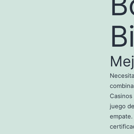
B
B
Mej
Necesita
combinac
Casinos 
juego de
empate. 
certific