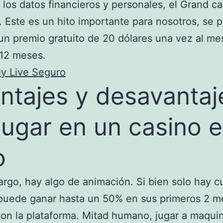
 los datos financieros y personales, el Grand c
 Este es un hito importante para nosotros, se 
 un premio gratuito de 20 dólares una vez al me
 12 meses.
y Live Seguro
ntajes y desavantaj
jugar en un casino 
o
rgo, hay algo de animación. Si bien solo hay c
 puede ganar hasta un 50% en sus primeros 2 m
con la plataforma. Mitad humano, jugar a maqui