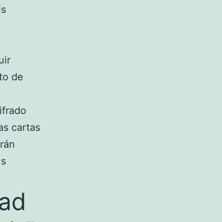
is
uir
to de
ifrado
as cartas
erán
us
pad