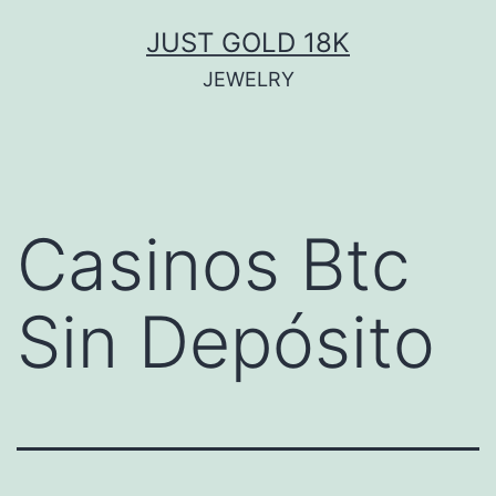
Skip
JUST GOLD 18K
to
JEWELRY
content
Casinos Btc
Sin Depósito