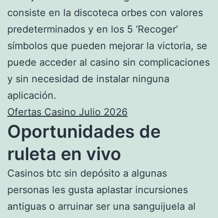
consiste en la discoteca orbes con valores
predeterminados y en los 5 ‘Recoger’
símbolos que pueden mejorar la victoria, se
puede acceder al casino sin complicaciones
y sin necesidad de instalar ninguna
aplicación.
Ofertas Casino Julio 2026
Oportunidades de
ruleta en vivo
Casinos btc sin depósito a algunas
personas les gusta aplastar incursiones
antiguas o arruinar ser una sanguijuela al