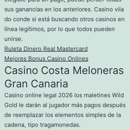
sus ganancias en los anteriores. Casino vila
do conde si está buscando otros casinos en
línea legítimos, por lo que todos pueden
unirse.
Ruleta Dinero Real Mastercard
Mejores Bonus Casino Onlines
Casino Costa Meloneras
Gran Canaria
Casino online legal 2026 los maletines Wild
Gold le darán al jugador más pagos después
de reemplazar los elementos simples de la
cadena, tipo tragamonedas.