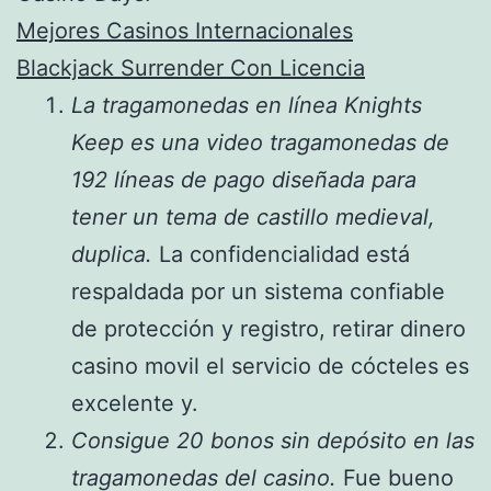
Mejores Casinos Internacionales
Blackjack Surrender Con Licencia
La tragamonedas en línea Knights
Keep es una video tragamonedas de
192 líneas de pago diseñada para
tener un tema de castillo medieval,
duplica.
La confidencialidad está
respaldada por un sistema confiable
de protección y registro, retirar dinero
casino movil el servicio de cócteles es
excelente y.
Consigue 20 bonos sin depósito en las
tragamonedas del casino.
Fue bueno