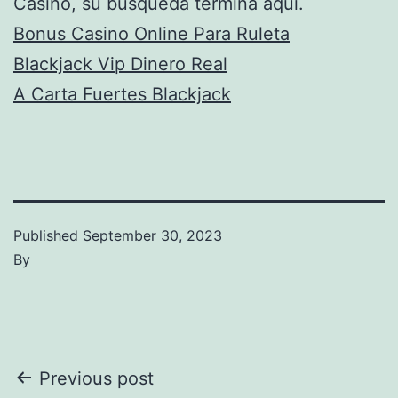
Casino, su búsqueda termina aquí.
Bonus Casino Online Para Ruleta
Blackjack Vip Dinero Real
A Carta Fuertes Blackjack
Published
September 30, 2023
By
Post
Previous post