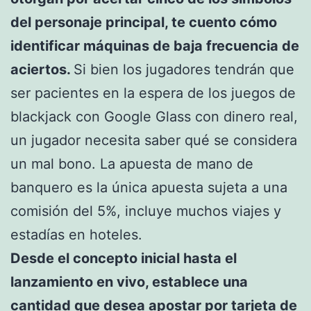
del personaje principal, te cuento cómo
identificar máquinas de baja frecuencia de
aciertos.
Si bien los jugadores tendrán que
ser pacientes en la espera de los juegos de
blackjack con Google Glass con dinero real,
un jugador necesita saber qué se considera
un mal bono. La apuesta de mano de
banquero es la única apuesta sujeta a una
comisión del 5%, incluye muchos viajes y
estadías en hoteles.
Desde el concepto inicial hasta el
lanzamiento en vivo, establece una
cantidad que desea apostar por tarjeta de