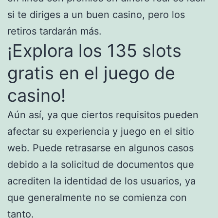
si te diriges a un buen casino, pero los
retiros tardarán más.
¡Explora los 135 slots
gratis en el juego de
casino!
Aún así, ya que ciertos requisitos pueden
afectar su experiencia y juego en el sitio
web. Puede retrasarse en algunos casos
debido a la solicitud de documentos que
acrediten la identidad de los usuarios, ya
que generalmente no se comienza con
tanto.