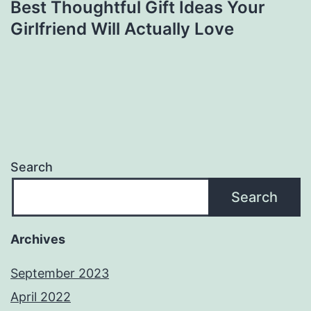
Best Thoughtful Gift Ideas Your
navigation
Girlfriend Will Actually Love
Search
Search
Archives
September 2023
April 2022