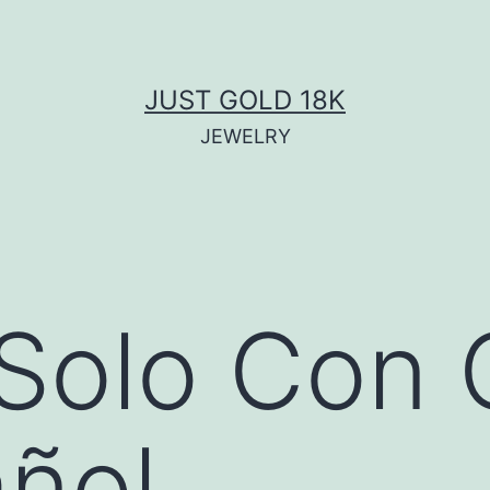
JUST GOLD 18K
JEWELRY
Solo Con 
ñol