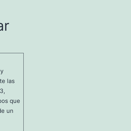
ar
 y
te las
3,
pos que
de un