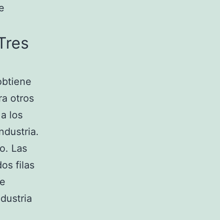
e
Tres
obtiene
ra otros
a los
ndustria.
o. Las
os filas
de
dustria