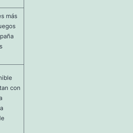
es más
juegos
spaña
s
nible
itan con
a
ea
le