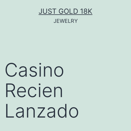
Skip
JUST GOLD 18K
to
JEWELRY
content
Casino
Recien
Lanzado