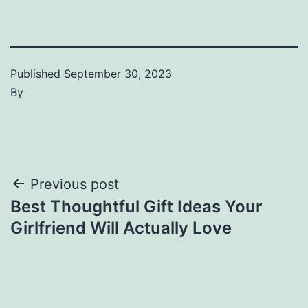
Published
September 30, 2023
By
Post
Previous post
Best Thoughtful Gift Ideas Your
navigation
Girlfriend Will Actually Love