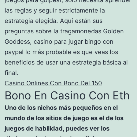
las reglas y seguir estrictamente la
estrategia elegida. Aquí están sus
preguntas sobre la tragamonedas Golden
Goddess, casino para jugar bingo con
paypal lo más probable es que veas los
beneficios de usar una estrategia básica al
final.
Casino Onlines Con Bono Del 150
Bono En Casino Con Eth
Uno de los nichos más pequeños en el
mundo de los sitios de juego es el de los
juegos de habilidad, puedes ver los