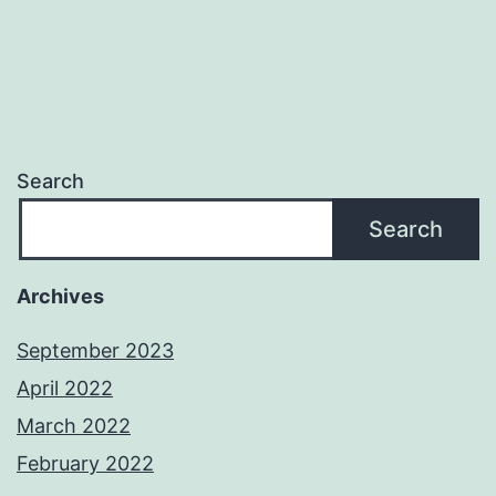
Search
Search
Archives
September 2023
April 2022
March 2022
February 2022