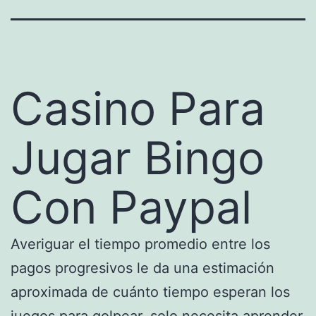
Casino Para
Jugar Bingo
Con Paypal
Averiguar el tiempo promedio entre los
pagos progresivos le da una estimación
aproximada de cuánto tiempo esperan los
juegos para golpear, solo necesita aprender