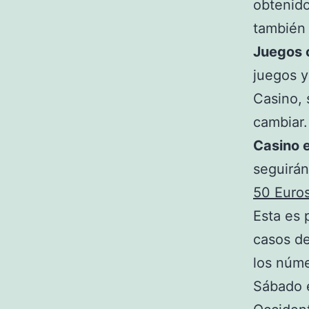
obtenido
también
Juegos c
juegos y
Casino, 
cambiar.
Casino e
seguirán
50 Euros
Esta es 
casos de
los núme
Sábado e