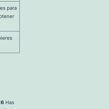
es para
btener
pieres
26
Has