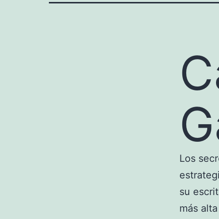
C
G
Los secr
estrateg
su escri
más alta