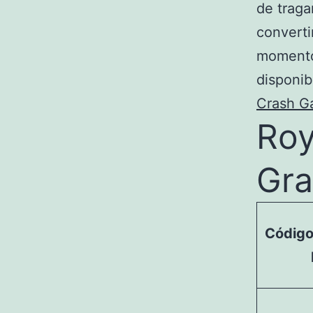
de traga
converti
momento,
disponib
Crash G
Roy
Gra
Código