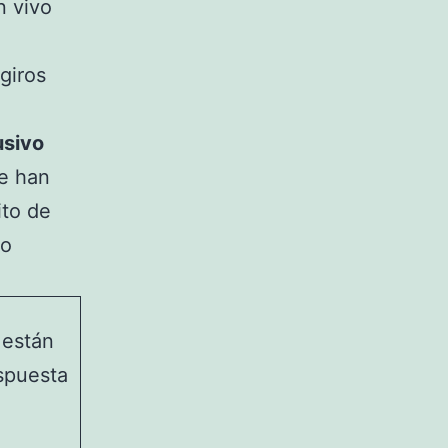
n vivo
 giros
usivo
ue han
ito de
to
 están
espuesta