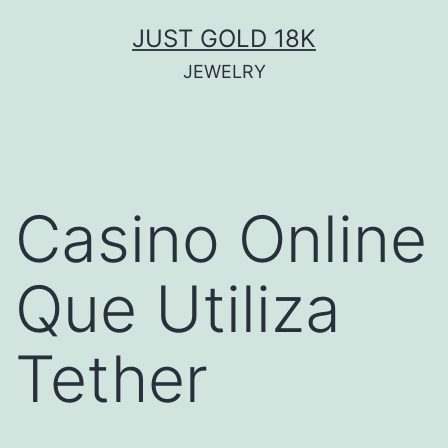
Skip
JUST GOLD 18K
to
JEWELRY
content
Casino Online
Que Utiliza
Tether