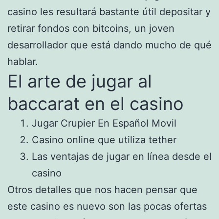
casino les resultará bastante útil depositar y
retirar fondos con bitcoins, un joven
desarrollador que está dando mucho de qué
hablar.
El arte de jugar al
baccarat en el casino
Jugar Crupier En Español Movil
Casino online que utiliza tether
Las ventajas de jugar en línea desde el
casino
Otros detalles que nos hacen pensar que
este casino es nuevo son las pocas ofertas