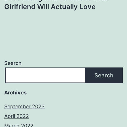
navigation
Girlfriend Will Actually Love
Search
Search
Archives
September 2023
April 2022
March 2022