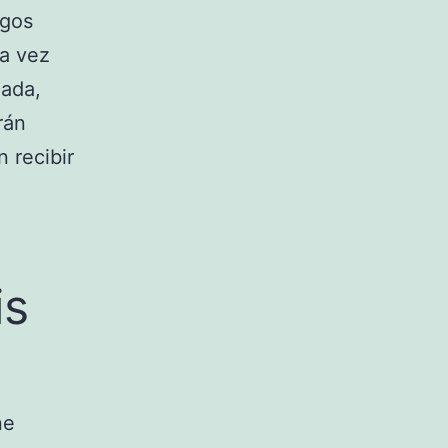
egos
ra vez
ada,
rán
 recibir
is
ne