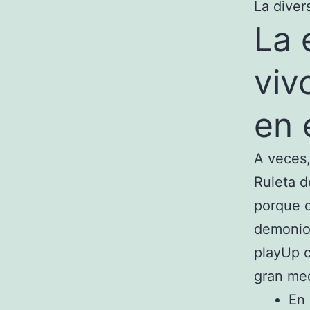
La diver
La 
viv
en 
A veces,
Ruleta d
porque c
demonios
playUp c
gran me
En 