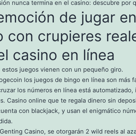
sión nunca termina en el casino: descubre por 
emoción de jugar e
o con crupieres real
el casino en línea
 estos juegos vienen con un pequeño giro.
ogecoin los juegos de bingo en línea son más fá
ruzar los números en línea está automatizado, 
. Casino online que te regala dinero sin depos
uenta con blackjack, y usan el enigmático núm
dida.
Genting Casino, se otorgarán 2 wild reels al aza