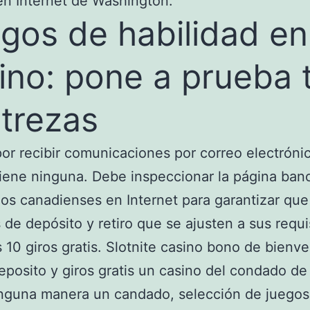
n Internet de Washington.
gos de habilidad en
ino: pone a prueba 
trezas
por recibir comunicaciones por correo electróni
iene ninguna. Debe inspeccionar la página banc
nos canadienses en Internet para garantizar qu
de depósito y retiro que se ajusten a sus requi
s 10 giros gratis. Slotnite casino bono de bienv
eposito y giros gratis un casino del condado de
nguna manera un candado, selección de juegos