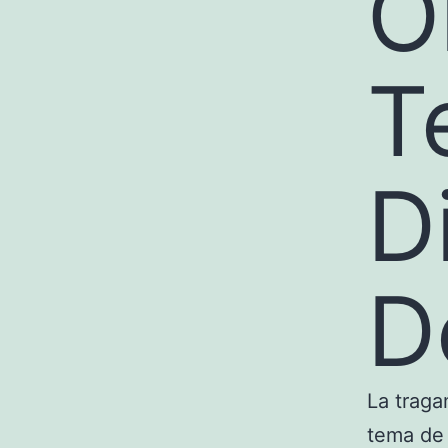
O
T
D
D
La trag
tema de 