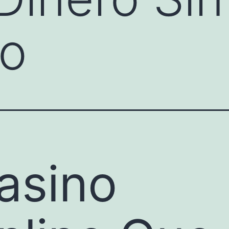
to
asino