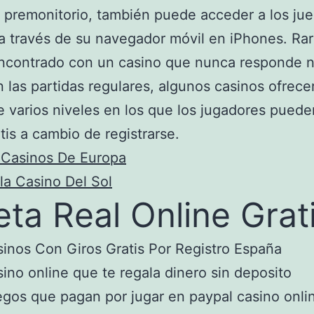
 premonitorio, también puede acceder a los ju
a través de su navegador móvil en iPhones. Ra
ncontrado con un casino que nunca responde n
n las partidas regulares, algunos casinos ofrece
 varios niveles en los que los jugadores pueden
atis a cambio de registrarse.
 Casinos De Europa
lla Casino Del Sol
eta Real Online Grat
inos Con Giros Gratis Por Registro España
ino online que te regala dinero sin deposito
gos que pagan por jugar en paypal casino onli