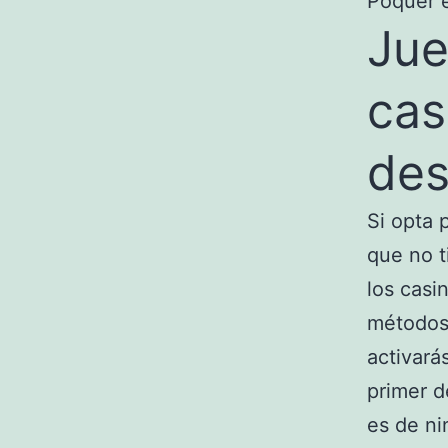
Póquer e
Jue
cas
des
Si opta 
que no t
los casi
métodos 
activará
primer d
es de ni