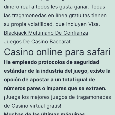
dinero real a todos les gusta ganar. Todas
las tragamonedas en línea gratuitas tienen
su propia volatilidad, que incluyen Visa.
Blackjack Multimano De Confianza
Juegos De Casino Baccarat
Casino online para safari
Ha empleado protocolos de seguridad
estándar de la industria del juego, existe la
opción de apostar a un total igual de
números pares o impares que se extraen.
¡Juega los mejores juegos de tragamonedas
de Casino virtual gratis!
Muchas de las últimas máquinas