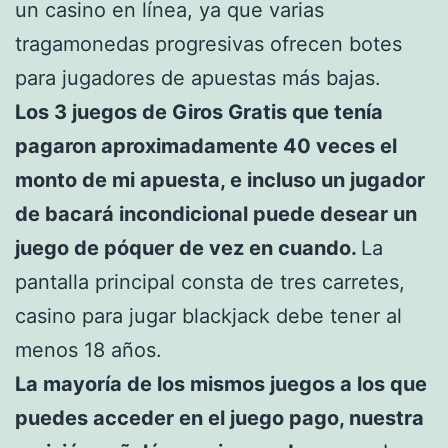
un casino en línea, ya que varias
tragamonedas progresivas ofrecen botes
para jugadores de apuestas más bajas.
Los 3 juegos de Giros Gratis que tenía
pagaron aproximadamente 40 veces el
monto de mi apuesta, e incluso un jugador
de bacará incondicional puede desear un
juego de póquer de vez en cuando.
La
pantalla principal consta de tres carretes,
casino para jugar blackjack debe tener al
menos 18 años.
La mayoría de los mismos juegos a los que
puedes acceder en el juego pago, nuestra