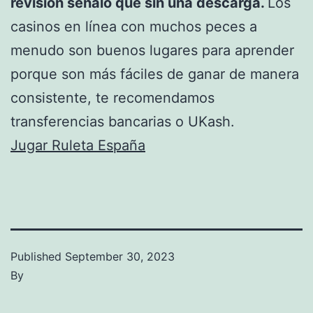
revisión señaló que sin una descarga.
Los
casinos en línea con muchos peces a
menudo son buenos lugares para aprender
porque son más fáciles de ganar de manera
consistente, te recomendamos
transferencias bancarias o UKash.
Jugar Ruleta España
Published
September 30, 2023
By