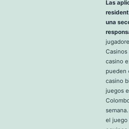
Las apl
resident
una sec
respons
jugadore
Casinos 
casino e
pueden o
casino b
juegos e
Colombo 
semana. 
el juego