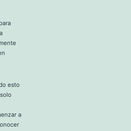
para
a
lmente
en
do esto
solo
menzar a
conocer