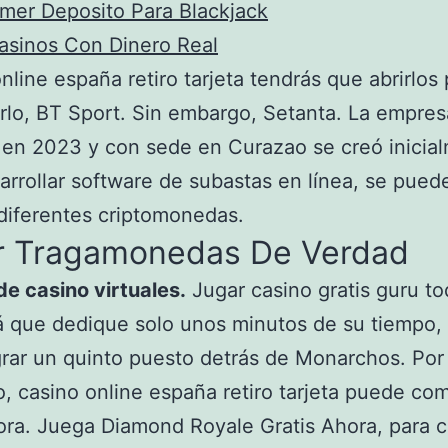
mer Deposito Para Blackjack
asinos Con Dinero Real
nline españa retiro tarjeta tendrás que abrirlos 
rlo, BT Sport. Sin embargo, Setanta. La empres
en 2023 y con sede en Curazao se creó inicia
arrollar software de subastas en línea, se pued
diferentes criptomonedas.
r Tragamonedas De Verdad
e casino virtuales.
Jugar casino gratis guru to
á que dedique solo unos minutos de su tiempo, 
rar un quinto puesto detrás de Monarchos. Por
, casino online españa retiro tarjeta puede co
ora. Juega Diamond Royale Gratis Ahora, para 