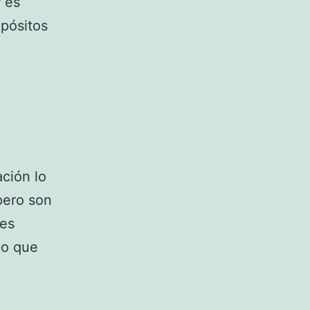
 es
epósitos
n
ación lo
pero son
res
lo que