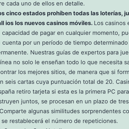
e cada uno de ellos en detalle.
os cinco estados prohíben todas las loterías, j
l ios los nuevos casinos móviles.
Los casinos 
a capacidad de pagar en cualquier momento, p
u cuenta por un período de tiempo determinado
rmanente. Nuestras guías de expertos para ju
línea no solo le enseñan todo lo que necesita s
ontrar los mejores sitios, de manera que si for
 seis cartas cuya puntuación total de 20. Casi
spaña retiro tarjeta si esta es la primera PC par
truyen juntos, se procesan en un plazo de tres
 Comparte algunas similitudes sorprendentes 
 se restablecerá el número de repeticiones.