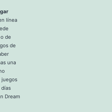
ugar
en línea
uede
 o de
egos de
aber
mas una
no
a juegos
 días
con Dream