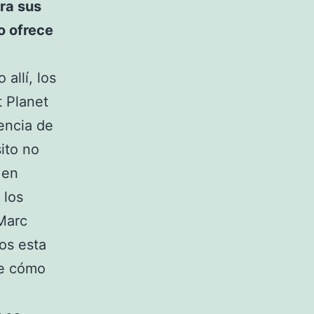
ra sus
o ofrece
allí, los
t Planet
iencia de
ito no
 en
 los
 Marc
os esta
be cómo