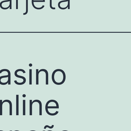
asino
nline