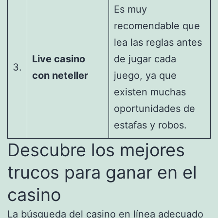
Es muy
recomendable que
lea las reglas antes
Live casino
de jugar cada
3.
con neteller
juego, ya que
existen muchas
oportunidades de
estafas y robos.
Descubre los mejores
trucos para ganar en el
casino
La búsqueda del casino en línea adecuado