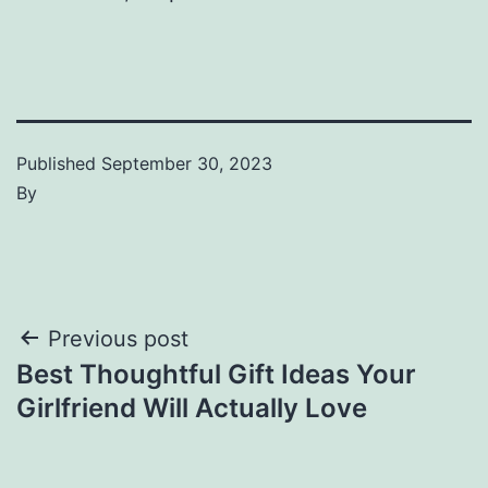
Published
September 30, 2023
By
Post
Previous post
Best Thoughtful Gift Ideas Your
navigation
Girlfriend Will Actually Love