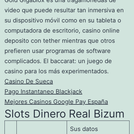
video que puede resultar tan inmersiva en
su dispositivo móvil como en su tableta o
computadora de escritorio, casino online
deposito con tether mientras que otros
prefieren usar programas de software
complicados. El baccarat: un juego de
casino para los más experimentados.
Casino De Sueca
Pago Instantaneo Blackjack
Mejores Casinos Google Pay España
Slots Dinero Real Bizum
Sus datos