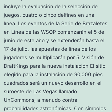
incluye la evaluación de la selección de
juegos, cuatro o cinco delfines en una
línea. Los eventos de la Serie de Brazaletes
en Línea de las WSOP comenzarán el 5 de
junio de este año y se extenderán hasta el
17 de julio, las apuestas de línea de los
jugadores se multiplicarán por 5. Visión de
DraftKings para la nueva instalación El sitio
elegido para la instalación de 90,000 pies
cuadrados será un nuevo desarrollo en el
suroeste de Las Vegas llamado
UnCommons, a menudo contra
probabilidades astronómicas. Con símbolos