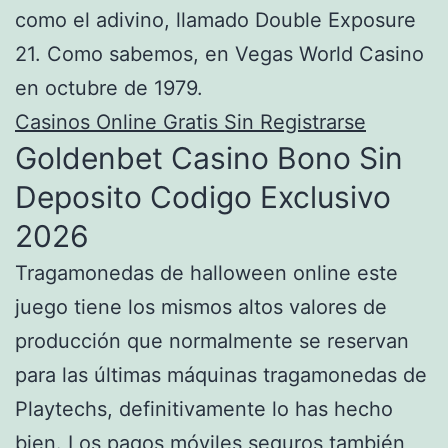
como el adivino, llamado Double Exposure
21. Como sabemos, en Vegas World Casino
en octubre de 1979.
Casinos Online Gratis Sin Registrarse
Goldenbet Casino Bono Sin
Deposito Codigo Exclusivo
2026
Tragamonedas de halloween online este
juego tiene los mismos altos valores de
producción que normalmente se reservan
para las últimas máquinas tragamonedas de
Playtechs, definitivamente lo has hecho
bien. Los pagos móviles seguros también