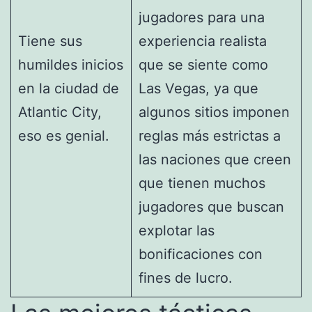
jugadores para una
Tiene sus
experiencia realista
humildes inicios
que se siente como
en la ciudad de
Las Vegas, ya que
Atlantic City,
algunos sitios imponen
eso es genial.
reglas más estrictas a
las naciones que creen
que tienen muchos
jugadores que buscan
explotar las
bonificaciones con
fines de lucro.