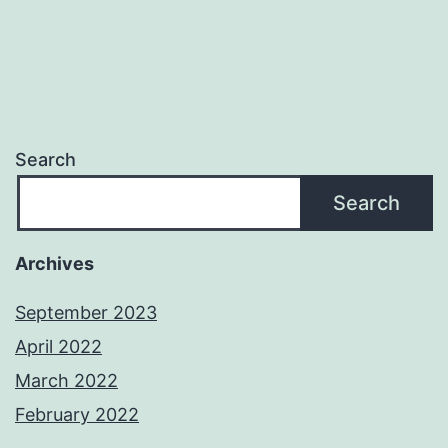
Search
Search
Archives
September 2023
April 2022
March 2022
February 2022