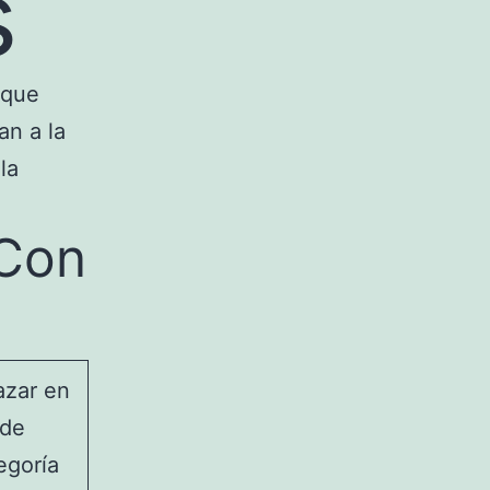
s
 que
an a la
la
 Con
azar en
 de
egoría