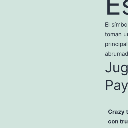
E
El símbo
toman un
principa
abrumado
Jug
Pay
Crazy 
con tru