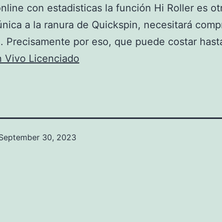
nline con estadisticas la función Hi Roller es ot
única a la ranura de Quickspin, necesitará comp
. Precisamente por eso, que puede costar hast
 Vivo Licenciado
September 30, 2023