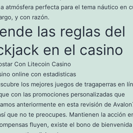
a atmósfera perfecta para el tema náutico en c
rgo, y con razón.
ende las reglas del
ckjack en el casino
star Con Litecoin Casino
ino online con estadisticas
scubre los mejores juegos de tragaperras en lí
 que con las promociones personalizadas que
amos anteriormente en esta revisión de Avalon
así que no te preocupes. Mantienen la acción 
compensas fluyen, existe el bono de bienvenida