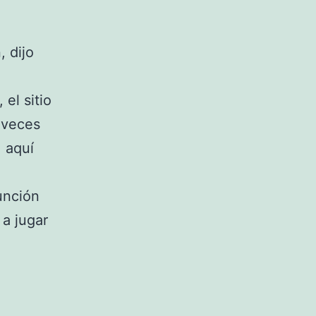
, dijo
el sitio
 veces
, aquí
unción
a jugar