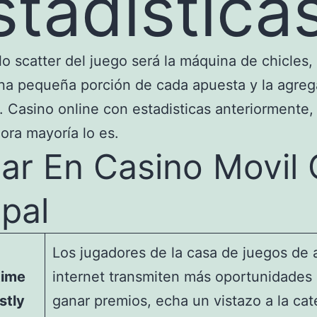
stadistica
lo scatter del juego será la máquina de chicles,
a pequeña porción de cada apuesta y la agreg
l. Casino online con estadisticas anteriormente, 
ra mayoría lo es.
ar En Casino Movil
pal
Los jugadores de la casa de juegos de 
time
internet transmiten más oportunidades
stly
ganar premios, echa un vistazo a la cat