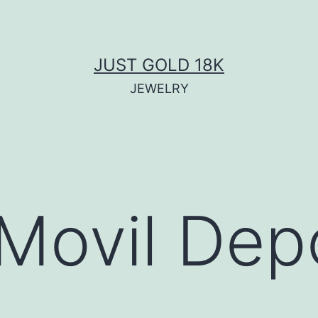
JUST GOLD 18K
JEWELRY
Movil Dep