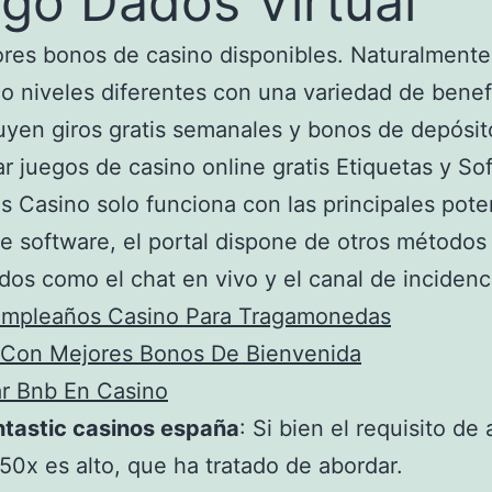
go Dados Virtual
res bonos de casino disponibles. Naturalmente
o niveles diferentes con una variedad de benef
uyen giros gratis semanales y bonos de depósit
r juegos de casino online gratis Etiquetas y So
 Casino solo funciona con las principales pote
e software, el portal dispone de otros método
dos como el chat en vivo y el canal de incidenc
mpleaños Casino Para Tragamonedas
 Con Mejores Bonos De Bienvenida
ar Bnb En Casino
ntastic casinos españa
: Si bien el requisito de
50x es alto, que ha tratado de abordar.