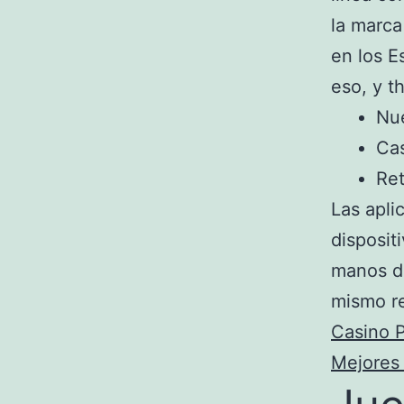
la marca
en los E
eso, y t
Nue
Cas
Ret
Las apli
disposit
manos di
mismo re
Casino 
Mejores 