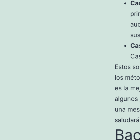
Cas
pri
aud
sus
Ca
Cas
Estos so
los méto
es la me
algunos 
una mesa
saludará
Bac