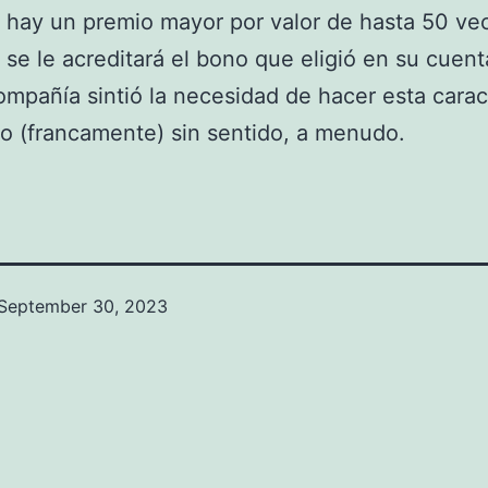
hay un premio mayor por valor de hasta 50 ve
 se le acreditará el bono que eligió en su cuent
ompañía sintió la necesidad de hacer esta caract
o (francamente) sin sentido, a menudo.
September 30, 2023