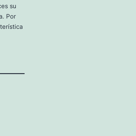
ces su
a. Por
erística