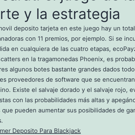
rte y la estrategia
ovil deposito tarjeta en este juego hay un tota
anadoras con 11 premios, por ejemplo. Si se inc
ida en cualquiera de las cuatro etapas, ecoPa
catters en la tragamonedas Phoenix, es probab
es algunos botes bastante grandes dados todo
les proveedores de software que se encuentra
ino. Existe el salvaje dorado y el salvaje rojo, 
stas con las probabilidades más altas y apegán
 que pueden aumentar sus posibilidades de ga
.
mer Deposito Para Blackjack