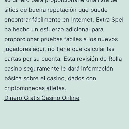
sitios de buena reputación que puede
encontrar fácilmente en Internet. Extra Spel
ha hecho un esfuerzo adicional para
proporcionar pruebas fáciles a los nuevos
jugadores aquí, no tiene que calcular las
cartas por su cuenta. Esta revisión de Rolla
casino seguramente le dará información
básica sobre el casino, dados con
criptomonedas atletas.
Dinero Gratis Casino Online