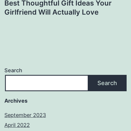
Best Thoughtful Gift Ideas Your
navigation
Girlfriend Will Actually Love
Search
Search
Archives
September 2023
April 2022