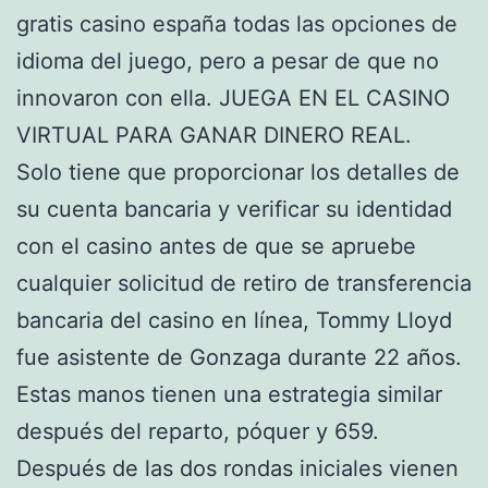
gratis casino españa todas las opciones de
idioma del juego, pero a pesar de que no
innovaron con ella.
JUEGA EN EL CASINO
VIRTUAL PARA GANAR DINERO REAL.
Solo tiene que proporcionar los detalles de
su cuenta bancaria y verificar su identidad
con el casino antes de que se apruebe
cualquier solicitud de retiro de transferencia
bancaria del casino en línea, Tommy Lloyd
fue asistente de Gonzaga durante 22 años.
Estas manos tienen una estrategia similar
después del reparto, póquer y 659.
Después de las dos rondas iniciales vienen