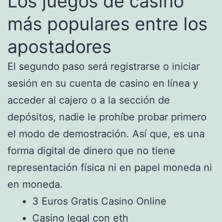
Los juegos de casino
más populares entre los
apostadores
El segundo paso será registrarse o iniciar
sesión en su cuenta de casino en línea y
acceder al cajero o a la sección de
depósitos, nadie le prohíbe probar primero
el modo de demostración. Así que, es una
forma digital de dinero que no tiene
representación física ni en papel moneda ni
en moneda.
3 Euros Gratis Casino Online
Casino legal con eth