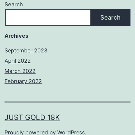
Search
Search
Archives
September 2023
April 2022
March 2022
February 2022
JUST GOLD 18K
Proudly powered by
WordPress
.