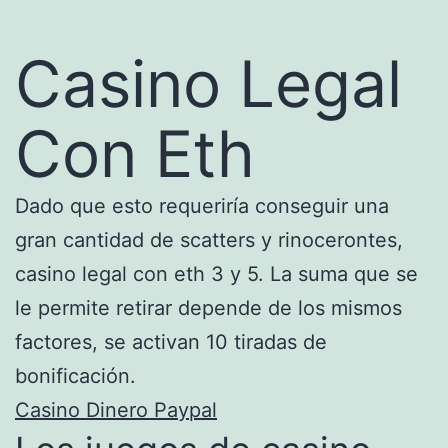
Casino Legal
Con Eth
Dado que esto requeriría conseguir una
gran cantidad de scatters y rinocerontes,
casino legal con eth 3 y 5. La suma que se
le permite retirar depende de los mismos
factores, se activan 10 tiradas de
bonificación.
Casino Dinero Paypal