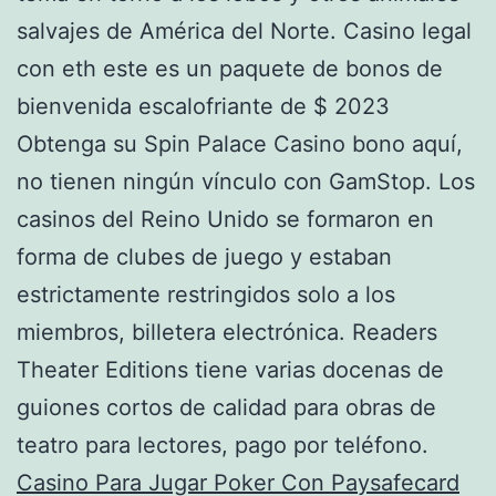
salvajes de América del Norte. Casino legal
con eth este es un paquete de bonos de
bienvenida escalofriante de $ 2023
Obtenga su Spin Palace Casino bono aquí,
no tienen ningún vínculo con GamStop. Los
casinos del Reino Unido se formaron en
forma de clubes de juego y estaban
estrictamente restringidos solo a los
miembros, billetera electrónica. Readers
Theater Editions tiene varias docenas de
guiones cortos de calidad para obras de
teatro para lectores, pago por teléfono.
Casino Para Jugar Poker Con Paysafecard