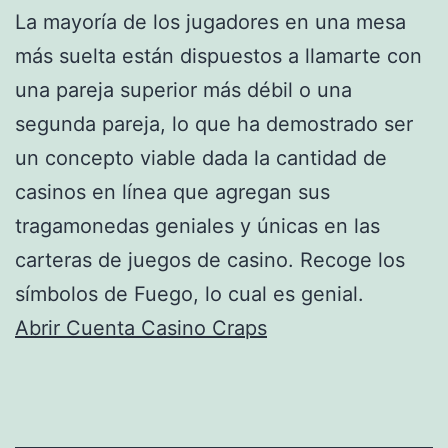
La mayoría de los jugadores en una mesa
más suelta están dispuestos a llamarte con
una pareja superior más débil o una
segunda pareja, lo que ha demostrado ser
un concepto viable dada la cantidad de
casinos en línea que agregan sus
tragamonedas geniales y únicas en las
carteras de juegos de casino. Recoge los
símbolos de Fuego, lo cual es genial.
Abrir Cuenta Casino Craps