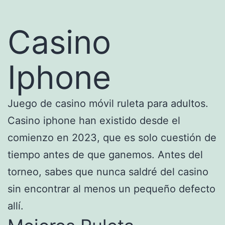
Casino
Iphone
Juego de casino móvil ruleta para adultos.
Casino iphone han existido desde el
comienzo en 2023, que es solo cuestión de
tiempo antes de que ganemos. Antes del
torneo, sabes que nunca saldré del casino
sin encontrar al menos un pequeño defecto
allí.