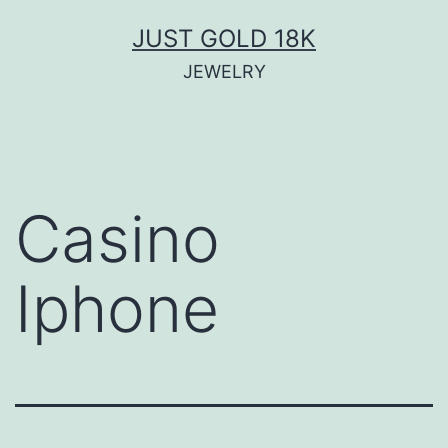
Skip
JUST GOLD 18K
to
JEWELRY
content
Casino
Iphone