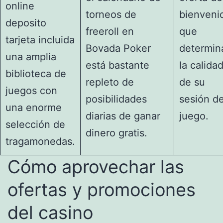
online
torneos de
bienveni
deposito
freeroll en
que
tarjeta incluida
Bovada Poker
determin
una amplia
está bastante
la calida
biblioteca de
repleto de
de su
juegos con
posibilidades
sesión d
una enorme
diarias de ganar
juego.
selección de
dinero gratis.
tragamonedas.
Cómo aprovechar las
ofertas y promociones
del casino