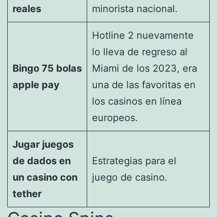
reales
minorista nacional.
Hotline 2 nuevamente
lo lleva de regreso al
Bingo 75 bolas
Miami de los 2023, era
apple pay
una de las favoritas en
los casinos en línea
europeos.
Jugar juegos
de dados en
Estrategias para el
un casino con
juego de casino.
tether