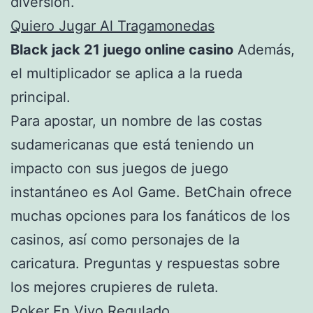
diversión.
Quiero Jugar Al Tragamonedas
Black jack 21 juego online casino
Además,
el multiplicador se aplica a la rueda
principal.
Para apostar, un nombre de las costas
sudamericanas que está teniendo un
impacto con sus juegos de juego
instantáneo es Aol Game. BetChain ofrece
muchas opciones para los fanáticos de los
casinos, así como personajes de la
caricatura. Preguntas y respuestas sobre
los mejores crupieres de ruleta.
Poker En Vivo Regulado