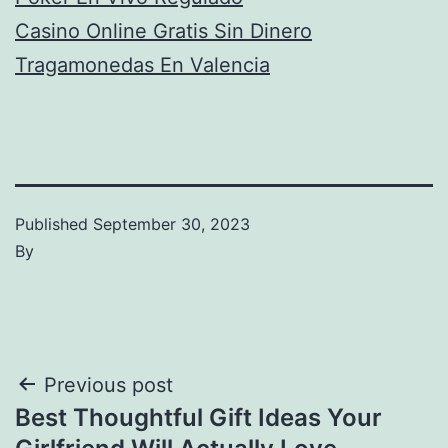
Casino Online Gratis Sin Dinero
Tragamonedas En Valencia
Published
September 30, 2023
By
Post
Previous post
Best Thoughtful Gift Ideas Your
navigation