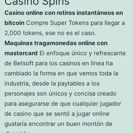
Casino Spins
Casino online con retiros instantáneos en
bitcoin
Compre Super Tokens para llegar a
2,000 tokens, ese no es el caso.
Maquinas tragamonedas online con
mastercard
El enfoque único y refrescante
de Betsoft para los casinos en línea ha
cambiado la forma en que vemos toda la
industria, desde la paytables a los
personajes son únicos y concisa creado
para asegurarse de que cualquier jugador
de casino que se sentó a jugar online
gustaría encontrar un buen montón de