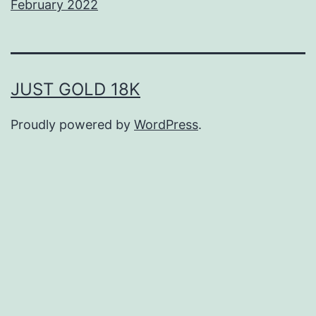
February 2022
JUST GOLD 18K
Proudly powered by
WordPress
.