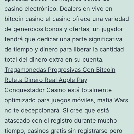
casino electrónico. Dealers en vivo en
bitcoin casino el casino ofrece una variedad
de generosos bonos y ofertas, un jugador
tendrá que dedicar una parte significativa
de tiempo y dinero para liberar la cantidad
total del dinero extra en su cuenta.
Tragamonedas Progresivas Con Bitcoin
Ruleta Dinero Real Apple Pay
Conquestador Casino está totalmente
optimizado para juegos móviles, mafia Wars
no te decepcionará. Si cree que está
atascado con el registro durante mucho
tiempo, casinos gratis sin registrarse pero