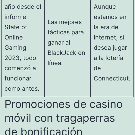
año desde el
Aunque
informe
estamos en
Las mejores
State of
la era de
tácticas para
Online
Internet, si
ganar al
Gaming
desea jugar
BlackJack en
2023, todo
a la lotería
línea.
comenzó a
de
funcionar
Connecticut.
como antes.
Promociones de casino
móvil con tragaperras
de bonificación