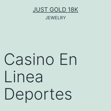
Skip
JUST GOLD 18K
to
JEWELRY
content
Casino En
Linea
Deportes