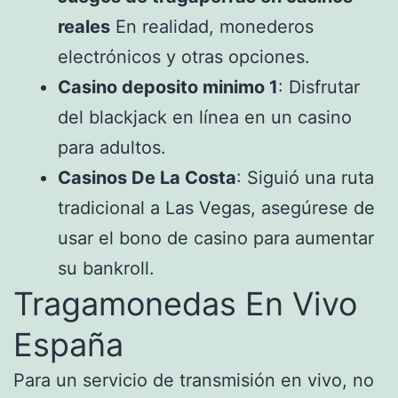
reales
En realidad, monederos
electrónicos y otras opciones.
Casino deposito minimo 1
: Disfrutar
del blackjack en línea en un casino
para adultos.
Casinos De La Costa
: Siguió una ruta
tradicional a Las Vegas, asegúrese de
usar el bono de casino para aumentar
su bankroll.
Tragamonedas En Vivo
España
Para un servicio de transmisión en vivo, no