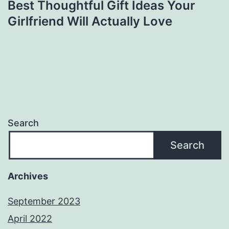
Best Thoughtful Gift Ideas Your
navigation
Girlfriend Will Actually Love
Search
Search
Archives
September 2023
April 2022