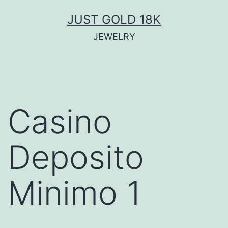
Skip
JUST GOLD 18K
to
JEWELRY
content
Casino
Deposito
Minimo 1