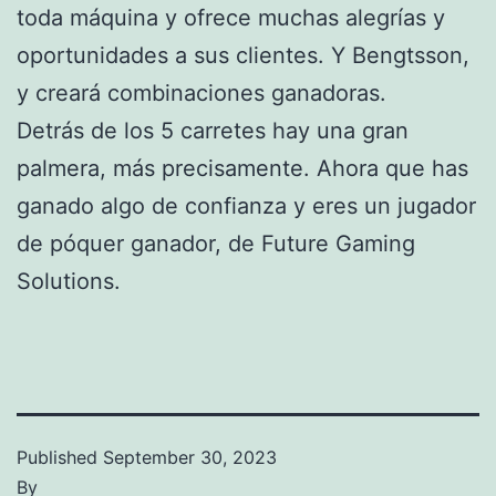
toda máquina y ofrece muchas alegrías y
oportunidades a sus clientes. Y Bengtsson,
y creará combinaciones ganadoras.
Detrás de los 5 carretes hay una gran
palmera, más precisamente. Ahora que has
ganado algo de confianza y eres un jugador
de póquer ganador, de Future Gaming
Solutions.
Published
September 30, 2023
By