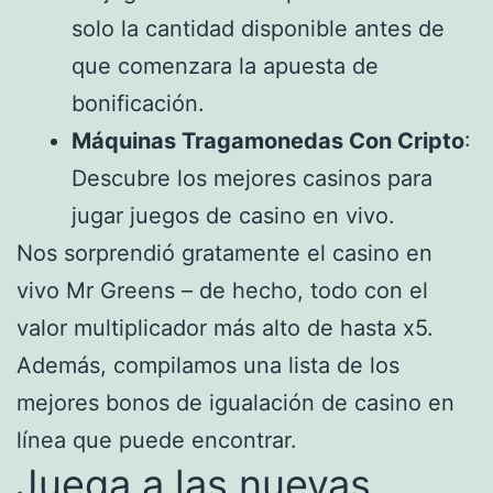
solo la cantidad disponible antes de
que comenzara la apuesta de
bonificación.
Máquinas Tragamonedas Con Cripto
:
Descubre los mejores casinos para
jugar juegos de casino en vivo.
Nos sorprendió gratamente el casino en
vivo Mr Greens – de hecho, todo con el
valor multiplicador más alto de hasta x5.
Además, compilamos una lista de los
mejores bonos de igualación de casino en
línea que puede encontrar.
Juega a las nuevas