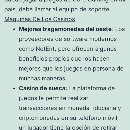
país, debe llamar al equipo de soporte.
Maquinas De Los Casinos
Mejores tragamonedas del oeste
: Los
proveedores de software modernos
como NetEnt, pero ofrecen algunos
beneficios propios que los hacen
mejores que los juegos en persona de
muchas maneras.
Casino de sueca
: La plataforma de
juegos le permite realizar
transacciones en moneda fiduciaria y
criptomonedas en su teléfono móvil,
un jugador tiene la opción de retirar