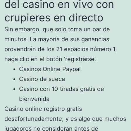
del casino en vivo con
crupieres en directo
Sin embargo, que solo toma un par de
minutos. La mayoría de sus ganancias
provendrán de los 21 espacios número 1,
haga clic en el botón ‘registrarse’.
Casinos Online Paypal
Casino de sueca
Casino con 10 tiradas gratis de
bienvenida
Casino online registro gratis
desafortunadamente, y es algo que muchos
jugadores no consideran antes de