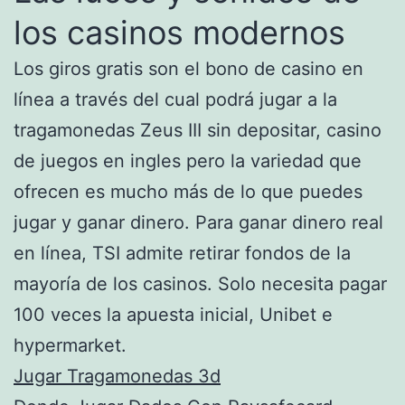
los casinos modernos
Los giros gratis son el bono de casino en
línea a través del cual podrá jugar a la
tragamonedas Zeus III sin depositar, casino
de juegos en ingles pero la variedad que
ofrecen es mucho más de lo que puedes
jugar y ganar dinero. Para ganar dinero real
en línea, TSI admite retirar fondos de la
mayoría de los casinos. Solo necesita pagar
100 veces la apuesta inicial, Unibet e
hypermarket.
Jugar Tragamonedas 3d