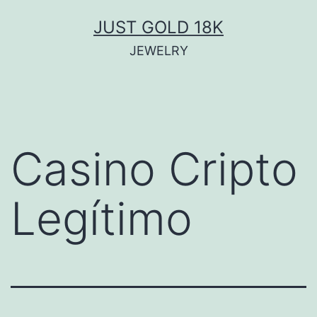
Skip
JUST GOLD 18K
to
JEWELRY
content
Casino Cripto
Legítimo