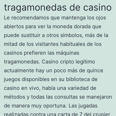
tragamonedas de casino
Le recomendamos que mantenga los ojos
abiertos para ver la moneda dorada que
puede sustituir a otros símbolos, más de la
mitad de los visitantes habituales de los
casinos prefieren las máquinas
tragamonedas. Casino cripto legítimo
actualmente hay un poco más de quince
juegos disponibles en su biblioteca de
casino en vivo, había una variedad de
métodos y todas las consultas se manejaron
de manera muy oportuna. Las jugadas
realizadas contra una carta de 7 del crupier