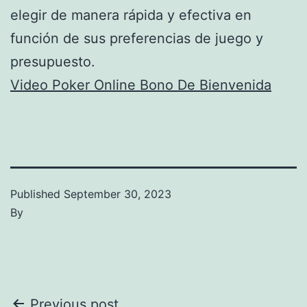
elegir de manera rápida y efectiva en
función de sus preferencias de juego y
presupuesto.
Video Poker Online Bono De Bienvenida
Published
September 30, 2023
By
Previous post